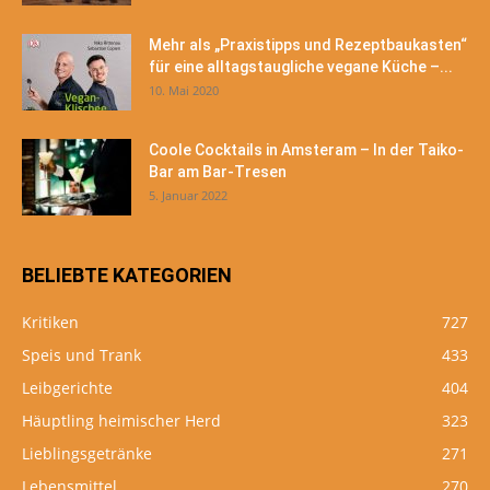
Mehr als „Praxistipps und Rezeptbaukasten“
für eine alltagstaugliche vegane Küche –...
10. Mai 2020
Coole Cocktails in Amsteram – In der Taiko-
Bar am Bar-Tresen
5. Januar 2022
BELIEBTE KATEGORIEN
Kritiken
727
Speis und Trank
433
Leibgerichte
404
Häuptling heimischer Herd
323
Lieblingsgetränke
271
Lebensmittel
270