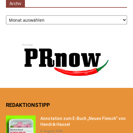
Archiv
Archiv
Anzeige
REDAKTIONSTIPP
Annotation zum E-Buch „Neues Fleisch“ von
Hendrik Hassel
8. August 2026