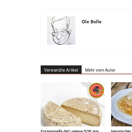
Ole Bolle
Verwandte Artikel
Mehr vom Autor
Formaggella del Luinese DOP aus
Hessischer