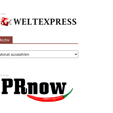
zeige
Archiv
chiv
Anzeige