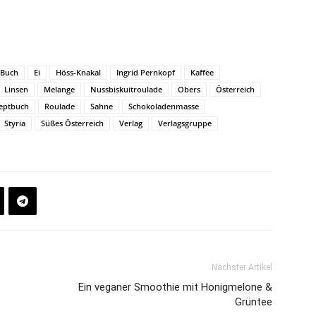
Buch
Ei
Höss-Knakal
Ingrid Pernkopf
Kaffee
Linsen
Melange
Nussbiskuitroulade
Obers
Österreich
eptbuch
Roulade
Sahne
Schokoladenmasse
Styria
Süßes Österreich
Verlag
Verlagsgruppe
Nächster Artikel
Ein veganer Smoothie mit Honigmelone &
Grüntee