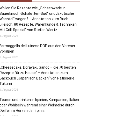
Wollen Sie Rezepte wie „Ochsenwade in
Sauerkirsch-Schalotten-Sud“ und „Exotische
Wachtel“ wagen? – Annotation zum Buch
„Fleisch. 80 Rezepte. Warenkunde & Techniken.
Mit Grill-Spezial“ von Stefan Wiertz
6. August 2026
Formaggella del Luinese DOP aus den Vareser
Voralpen
5. August 2026
„Cheesecake, Dorayaki, Sando – die 70 besten
Rezepte für zu Hause“ – Annotation zum
Backbuch „Japanisch Backen“ von Pâtisserie
Takumi
4. August 2026
Touren und trinken in Irpinien, Kampanien, Italien
oder Wohlsein während einer Weinreise durch
Dörfer im Herzen der Irpinia