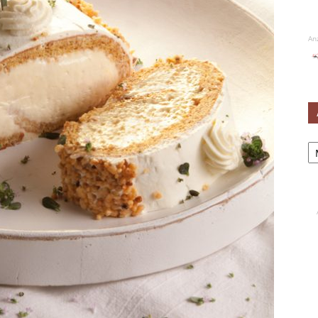
An
Ar