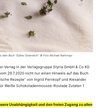
s dem Buch "Süßes Österreich". © Foto Michael Rathmayr
hler-Verlag in der Verlagsgruppe Styria GmbH & Co KG
g vom 29.7.2020 nicht nur einen Hinweis auf das Buch
rische Rezepte“ von Ingrid Pernkopf und Alexander
 für Weiße Schokoladenmousse-Roulade Zutaten 1
nsere Unabhängigkeit und den freien Zugang zu allen