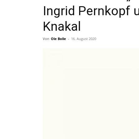
Ingrid Pernkopf 
Knakal
Von
Ole Bolle
-
16. August 2020