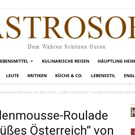
LEBENSMITTEL
KULINARISCHE REISEN
HÄUPTLING HEIM
Gastrosofie
LEUTE
KRITIKEN
KÜCHE & CO.
LEBENSSTIL
ENGL
enmousse-Roulade aus dem Buch „Süßes Österreich“ von Ingrid Pernkopf und Ale
An
denmousse-Roulade
üßes Österreich“ von