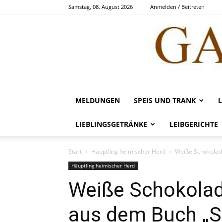
Samstag, 08. August 2026
Anmelden / Beitreten
MELDUNGEN
SPEIS UND TRANK
LIEBLINGSGETRÄNKE
LEIBGERICHTE
Start
Häuptling heimischer Herd
Weiße Schokolad
Häuptling heimischer Herd
Weiße Schokola
aus dem Buch „S