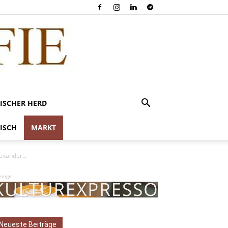
ISCHER HERD
ISCH
MARKT
xander...
zeige
Neueste Beiträge