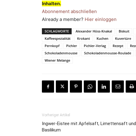
Inhalten.
Abonnement abschließen
Already a member?
Hier einloggen
SCHLAGWORTE
Alexander Höss-Knakal
Biskuit
Kaffeespezialität
Krokant
Kuchen
Kuvertüre
Pernkopf
Pichler
Pichler-Verlag
Rezept
Rez
Schokoladenmousse
Schokoladenmousse-Roulade
Wiener Melange
Vorheriger Artikel
Ingwer-Eistee mit Apfelsaft, Limettensaft und
Basilikum