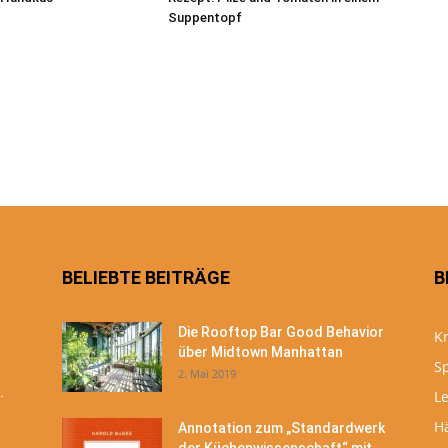
Suppentopf
BELIEBTE BEITRÄGE
B
Die Rooftop Bar Good Behavior
Kr
über Midtown Manhattan
S
2. Mai 2019
.
Le
H
Annotation zum „Standardwerk