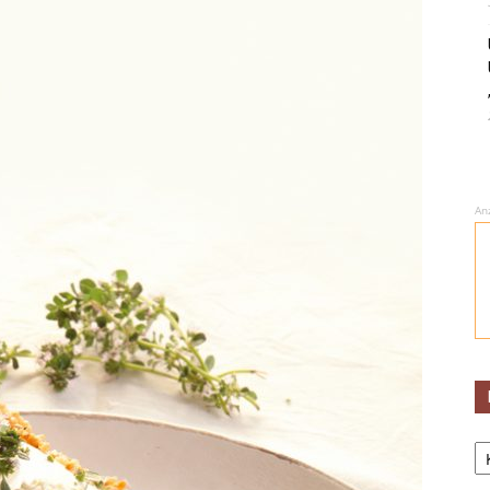
An
Ka