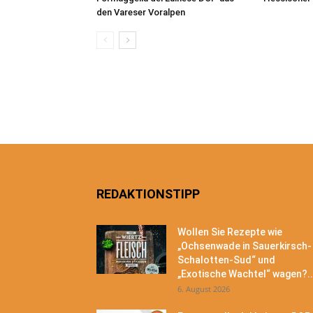
den Vareser Voralpen
REDAKTIONSTIPP
Wollen Sie Rezepte wie
„Ochsenwade in Sauerkirsch-
Schalotten-Sud“ und
„Exotische Wachtel“ wagen?..
6. August 2026