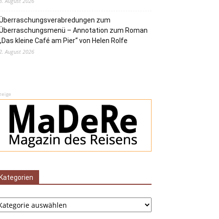
3. August 2026
Überraschungsverabredungen zum
Überraschungsmenü – Annotation zum Roman
„Das kleine Café am Pier“ von Helen Rolfe
2. August 2026
zeige
Kategorien
tegorien