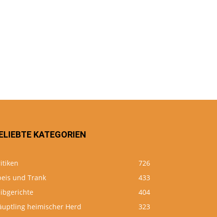
ELIEBTE KATEGORIEN
itiken
726
peis und Trank
433
ibgerichte
404
äuptling heimischer Herd
323