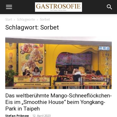
Start
Schlagworte
Sorbet
Schlagwort: Sorbet
Das weltberühmte Mango-Schneeflöckchen-
Eis im „Smoothie House“ beim Yongkang-
Park in Taipeh
Stefan Pribnow
-
12. April 2023