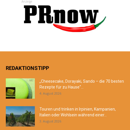
Anzeige
REDAKTIONSTIPP
„Cheesecake, Dorayaki, Sando – die 70 besten
Rezepte für zu Hause“...
4. August 2026
Touren und trinken in Irpinien, Kampanien,
Italien oder Wohlsein während einer...
3. August 2026