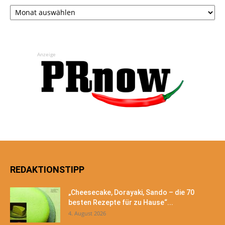
Archiv
Anzeige
REDAKTIONSTIPP
„Cheesecake, Dorayaki, Sando – die 70
besten Rezepte für zu Hause“...
4. August 2026