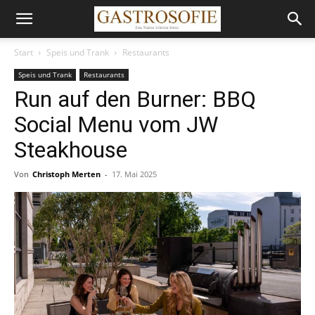
Start
Speis und Trank
Restaurants
Speis und Trank
Restaurants
Run auf den Burner: BBQ
Social Menu vom JW
Steakhouse
Von
Christoph Merten
-
17. Mai 2025