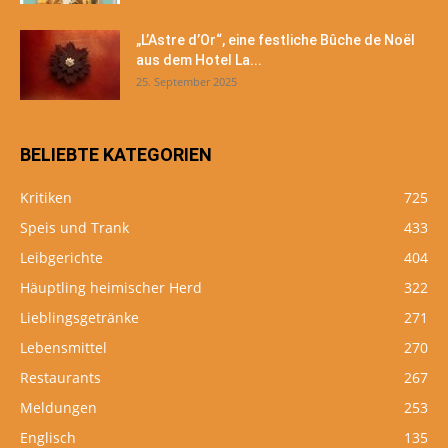
„L’Astre d’Or“, eine festliche Bûche de Noël
aus dem Hotel La...
25. September 2025
BELIEBTE KATEGORIEN
Kritiken
725
Speis und Trank
433
Leibgerichte
404
Häuptling heimischer Herd
322
Lieblingsgetränke
271
Lebensmittel
270
Restaurants
267
Meldungen
253
Englisch
135