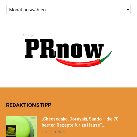
Archiv
Anzeige
REDAKTIONSTIPP
„Cheesecake, Dorayaki, Sando – die 70
besten Rezepte für zu Hause“...
4. August 2026