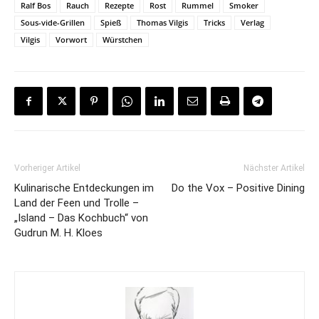
Ralf Bos
Rauch
Rezepte
Rost
Rummel
Smoker
Sous-vide-Grillen
Spieß
Thomas Vilgis
Tricks
Verlag
Vilgis
Vorwort
Würstchen
Vorheriger Artikel
Nächster Artikel
Kulinarische Entdeckungen im
Do the Vox – Positive Dining
Land der Feen und Trolle –
„Island – Das Kochbuch“ von
Gudrun M. H. Kloes