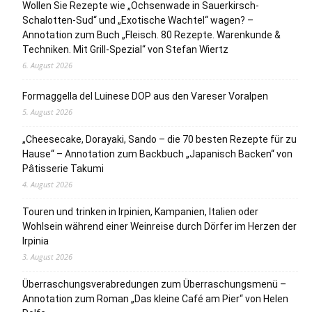
Wollen Sie Rezepte wie „Ochsenwade in Sauerkirsch-
Schalotten-Sud“ und „Exotische Wachtel“ wagen? –
Annotation zum Buch „Fleisch. 80 Rezepte. Warenkunde &
Techniken. Mit Grill-Spezial“ von Stefan Wiertz
6. August 2026
Formaggella del Luinese DOP aus den Vareser Voralpen
5. August 2026
„Cheesecake, Dorayaki, Sando – die 70 besten Rezepte für zu
Hause“ – Annotation zum Backbuch „Japanisch Backen“ von
Pâtisserie Takumi
4. August 2026
Touren und trinken in Irpinien, Kampanien, Italien oder
Wohlsein während einer Weinreise durch Dörfer im Herzen der
Irpinia
3. August 2026
Überraschungsverabredungen zum Überraschungsmenü –
Annotation zum Roman „Das kleine Café am Pier“ von Helen