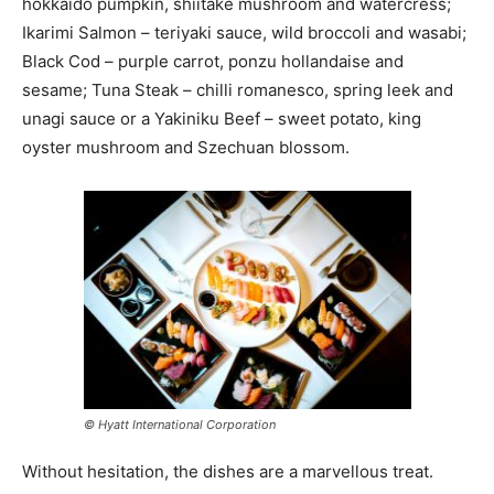
hokkaido pumpkin, shiitake mushroom and watercress;
Ikarimi Salmon – teriyaki sauce, wild broccoli and wasabi;
Black Cod – purple carrot, ponzu hollandaise and
sesame; Tuna Steak – chilli romanesco, spring leek and
unagi sauce or a Yakiniku Beef – sweet potato, king
oyster mushroom and Szechuan blossom.
© Hyatt International Corporation
Without hesitation, the dishes are a marvellous treat.