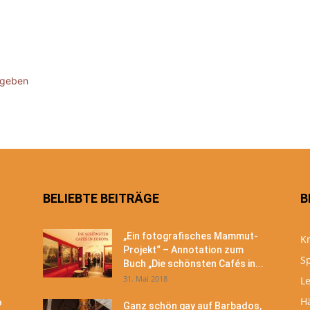
ugeben
BELIEBTE BEITRÄGE
B
„Ein fotografisches Mammut-
Kr
Projekt“ – Annotation zum
S
Buch „Die schönsten Cafés in...
31. Mai 2018
Le
H
o
Ganz schön gay auf Barbados,