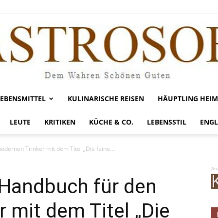
LEBENSMITTEL
KULINARISCHE REISEN
HÄUPTLING HEIM
Gastrosofie
LEUTE
KRITIKEN
KÜCHE & CO.
LEBENSSTIL
ENGL
ernen Trinker mit dem Titel „Die feine...
An
Handbuch für den
 mit dem Titel „Die