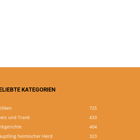
ELIEBTE KATEGORIEN
itiken
725
peis und Trank
433
ibgerichte
404
äuptling heimischer Herd
323