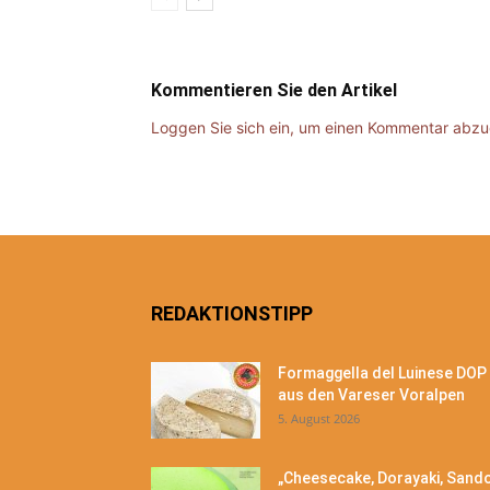
Kommentieren Sie den Artikel
Loggen Sie sich ein, um einen Kommentar abz
REDAKTIONSTIPP
Formaggella del Luinese DOP
aus den Vareser Voralpen
5. August 2026
„Cheesecake, Dorayaki, Sand