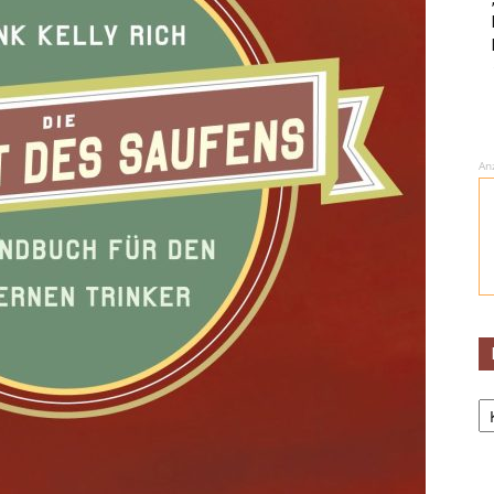
An
Ka