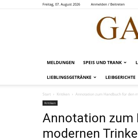
Freitag, 07. August 2026
Anmelden / Beitreten
MELDUNGEN
SPEIS UND TRANK
LIEBLINGSGETRÄNKE
LEIBGERICHTE
Start
Kritiken
Annotation zum Handbuch für den mod
Kritiken
Annotation zum 
modernen Trinker