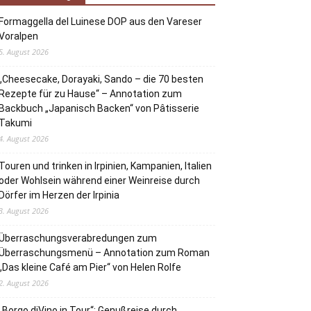
Formaggella del Luinese DOP aus den Vareser
Voralpen
5. August 2026
„Cheesecake, Dorayaki, Sando – die 70 besten
Rezepte für zu Hause“ – Annotation zum
Backbuch „Japanisch Backen“ von Pâtisserie
Takumi
4. August 2026
Touren und trinken in Irpinien, Kampanien, Italien
oder Wohlsein während einer Weinreise durch
Dörfer im Herzen der Irpinia
3. August 2026
Überraschungsverabredungen zum
Überraschungsmenü – Annotation zum Roman
„Das kleine Café am Pier“ von Helen Rolfe
2. August 2026
„Borgo diVino in Tour“: Genußreise durch