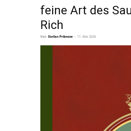
feine Art des Sau
Rich
Von
Stefan Pribnow
-
11. Mai 2026