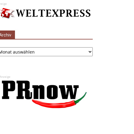
zeige
Archiv
chiv
Anzeige