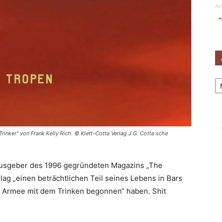
An
Ar
rinker" von Frank Kelly Rich. © Klett-Cotta Verlag J.G. Cotta sche
rausgeber des 1996 gegründeten Magazins „The
lag „einen beträchtlichen Teil seines Lebens in Bars
er Armee mit dem Trinken begonnen“ haben. Shit