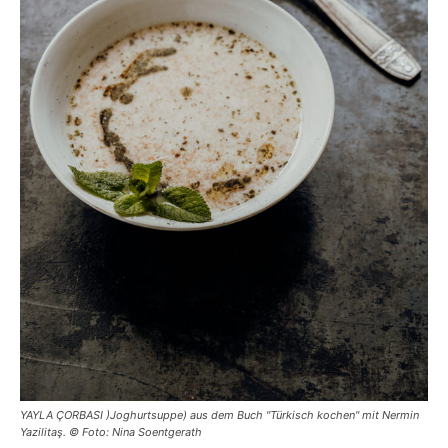
YAYLA ÇORBASI )Joghurtsuppe) aus dem Buch "Türkisch kochen" mit Nermin
Yazilitaş. © Foto: Nina Soentgerath