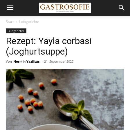
Start
Leibgerichte
Leibgerichte
Rezept: Yayla corbasi
(Joghurtsuppe)
Von
Nermin Yazilitas
-
21. September 2022