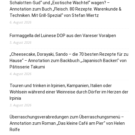
Schalotten-Sud“ und „Exotische Wachtel“ wagen? –
Annotation zum Buch „Fleisch. 80 Rezepte. Warenkunde &
Techniken. Mit Grill-Spezial“ von Stefan Wiertz
6. August 2026
Formaggella del Luinese DOP aus den Vareser Voralpen
5. August 2026
„Cheesecake, Dorayaki, Sando – die 70 besten Rezepte für zu
Hause“ – Annotation zum Backbuch „Japanisch Backen“ von
Pâtisserie Takumi
4. August 2026
Touren und trinken in Irpinien, Kampanien, Italien oder
Wohlsein während einer Weinreise durch Dörfer im Herzen der
Irpinia
3. August 2026
Überraschungsverabredungen zum Überraschungsmenü –
Annotation zum Roman „Das kleine Café am Pier“ von Helen
Rolfe