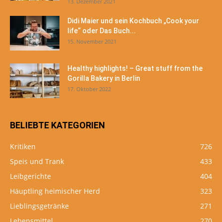
13. Dezember 2021
Didi Maier und sein Kochbuch „Cook your
life“ oder Das Buch...
15. November 2021
Healthy highlights! – Great stuff from the
Gorilla Bakery in Berlin
17. Oktober 2022
BELIEBTE KATEGORIEN
Kritiken
726
Speis und Trank
433
Leibgerichte
404
Häuptling heimischer Herd
323
Lieblingsgetränke
271
Lebensmittel
270