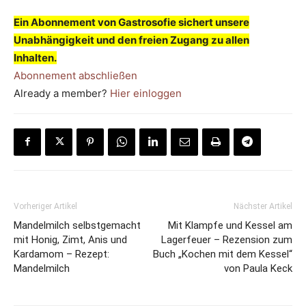
Ein Abonnement von Gastrosofie sichert unsere
Unabhängigkeit und den freien Zugang zu allen
Inhalten.
Abonnement abschließen
Already a member?
Hier einloggen
Vorheriger Artikel
Nächster Artikel
Mandelmilch selbstgemacht
Mit Klampfe und Kessel am
mit Honig, Zimt, Anis und
Lagerfeuer – Rezension zum
Kardamom – Rezept:
Buch „Kochen mit dem Kessel“
Mandelmilch
von Paula Keck