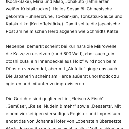
(Koch-Sake), Miria und Miso, Johakuto (raffinierter
weißer Kristallzucker), Helles Sesamöl, Chinesische
gekörnte Hühnerbrühe, To-ban-jan, Tonkatsu-Sauce und
Katakuri ko (Kartoffelstärke). Damit sollte die japanische
Post am heimischen Herd abgehen wie Schmidts Katze.
Nebenbei bemerkt scheint bei Kurihara die Mikrowelle
die Katze zu ersetzen (rund 600 Watt), aber auch „ein
otoshi buta, ein Innendeckel aus Holz“ wird noch beim
Dünsten verwendet, aber mit „Alufolie“ ginge das auch.
Die Japanerin scheint am Herde äußerst unorthodox zu
agieren und mitunter zu improvisieren.
Die Gerichte sind gegliedert in „Fleisch & Fisch“,
„Gemüse“, „Reise, Nudeln & mehr“ sowie „Desserts“. Mit
einem vierseitigen vierseitiges Register und Impressum
endet das von Johanna Hofer von Lobenstein übersetzte
Werk, dessen Rezepte man wohl in aller Welt nachkochen