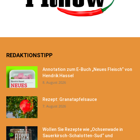
REDAKTIONSTIPP
Annotation zum E-Buch „Neues Fleisch“ von
Hendrik Hassel
8. August 2026
Rezept: Granatapfelsauce
7. August 2026
Wollen Sie Rezepte wie „Ochsenwade in
Sauerkirsch-Schalotten-Sud“ und