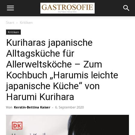
Start
Kritiken
Kritiken
Kuriharas japanische
Alltagsküche für
Allerweltsköche – Zum
Kochbuch „Harumis leichte
japanische Küche“ von
Harumi Kurihara
Von
Kerstin-Bettina Kaiser
-
6. September 2020