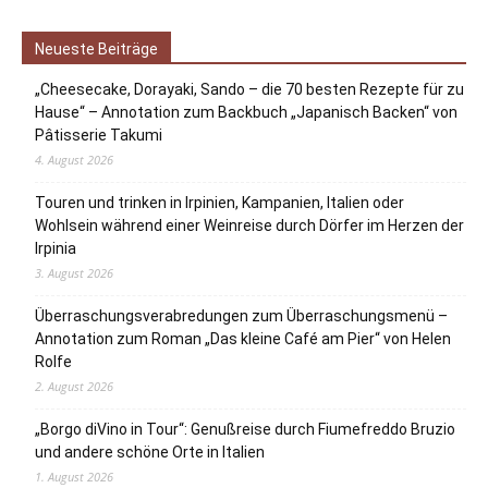
Neueste Beiträge
„Cheesecake, Dorayaki, Sando – die 70 besten Rezepte für zu
Hause“ – Annotation zum Backbuch „Japanisch Backen“ von
Pâtisserie Takumi
4. August 2026
Touren und trinken in Irpinien, Kampanien, Italien oder
Wohlsein während einer Weinreise durch Dörfer im Herzen der
Irpinia
3. August 2026
Überraschungsverabredungen zum Überraschungsmenü –
Annotation zum Roman „Das kleine Café am Pier“ von Helen
Rolfe
2. August 2026
„Borgo diVino in Tour“: Genußreise durch Fiumefreddo Bruzio
und andere schöne Orte in Italien
1. August 2026