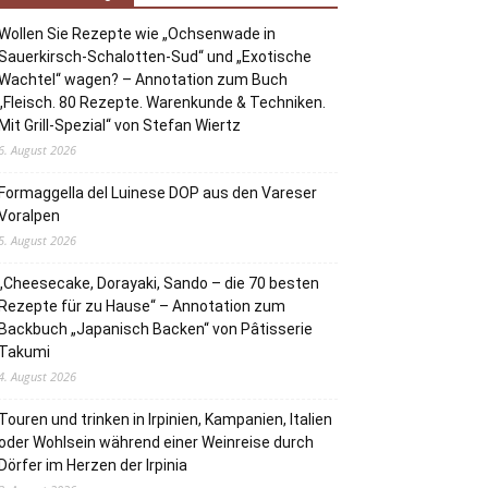
Wollen Sie Rezepte wie „Ochsenwade in
Sauerkirsch-Schalotten-Sud“ und „Exotische
Wachtel“ wagen? – Annotation zum Buch
„Fleisch. 80 Rezepte. Warenkunde & Techniken.
Mit Grill-Spezial“ von Stefan Wiertz
6. August 2026
Formaggella del Luinese DOP aus den Vareser
Voralpen
5. August 2026
„Cheesecake, Dorayaki, Sando – die 70 besten
Rezepte für zu Hause“ – Annotation zum
Backbuch „Japanisch Backen“ von Pâtisserie
Takumi
4. August 2026
Touren und trinken in Irpinien, Kampanien, Italien
oder Wohlsein während einer Weinreise durch
Dörfer im Herzen der Irpinia