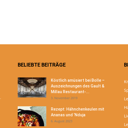
BELIEBTE BEITRÄGE
B
Köstlich amüsiert bei Bolle –
Kr
Auszeichnungen des Gault &
S
Millau Restaurant-...
.
3. November 2019
Le
H
Rezept: Hähnchenkeulen mit
Ananas und ’Nduja
Li
6. August 2023
L