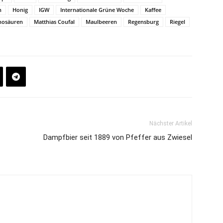
n
Honig
IGW
Internationale Grüne Woche
Kaffee
osäuren
Matthias Coufal
Maulbeeren
Regensburg
Riegel
Nächster Artikel
Dampfbier seit 1889 von Pfeffer aus Zwiesel