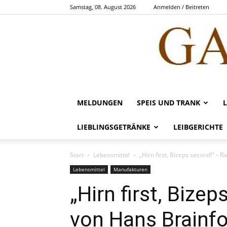
Samstag, 08. August 2026
Anmelden / Beitreten
MELDUNGEN
SPEIS UND TRANK
LIEBLINGSGETRÄNKE
LEIBGERICHTE
Start
Lebensmittel
„Hirn first, Bizeps second!“ – 
Lebensmittel
Manufakturen
„Hirn first, Bize
von Hans Brainf