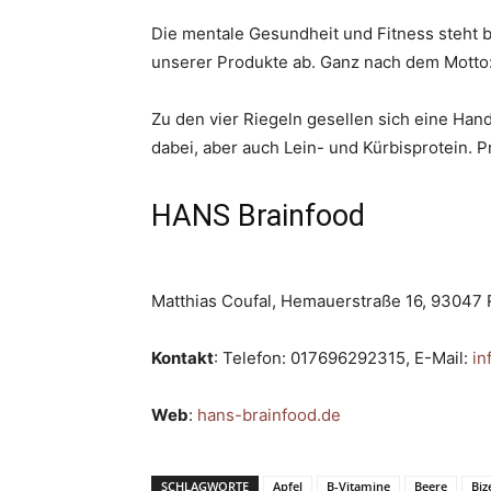
Die mentale Gesundheit und Fitness steht b
unserer Produkte ab. Ganz nach dem Motto: 
Zu den vier Riegeln gesellen sich eine Hand 
dabei, aber auch Lein- und Kürbisprotein. P
HANS Brainfood
Matthias Coufal, Hemauerstraße 16, 93047
Kontakt
: Telefon: 017696292315, E-Mail:
in
Web
:
hans-brainfood.de
SCHLAGWORTE
Apfel
B-Vitamine
Beere
Biz