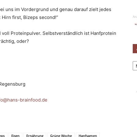
ei uns im Vordergrund und genau darauf zielt jedes
Hirn first, Bizeps second!“
An
voll Proteinpulver. Selbstverständlich ist Hanfprotein
rächtig, oder?
Ar
 Regensburg
fo@hans-brainfood.de
eps
Eisen
Ernährung
Grüne Woche
Hanfsamen