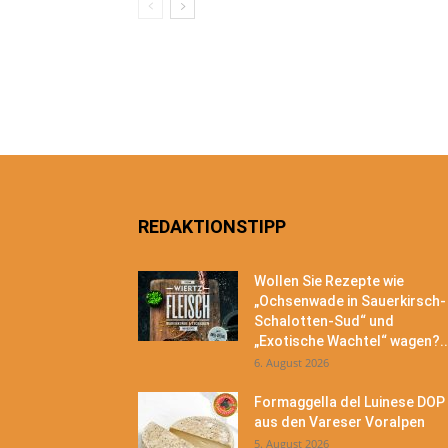
REDAKTIONSTIPP
Wollen Sie Rezepte wie
„Ochsenwade in Sauerkirsch-
Schalotten-Sud“ und
„Exotische Wachtel“ wagen?..
6. August 2026
Formaggella del Luinese DOP
aus den Vareser Voralpen
5. August 2026