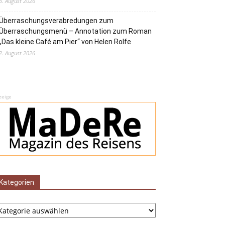
3. August 2026
Überraschungsverabredungen zum
Überraschungsmenü – Annotation zum Roman
„Das kleine Café am Pier“ von Helen Rolfe
2. August 2026
zeige
Kategorien
tegorien