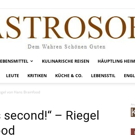
LEBENSMITTEL
KULINARISCHE REISEN
HÄUPTLING HEIM
Gastrosofie
LEUTE
KRITIKEN
KÜCHE & CO.
LEBENSSTIL
ENGL
Riegel von Hans Brainfood
An
ps second!“ – Riegel
ood