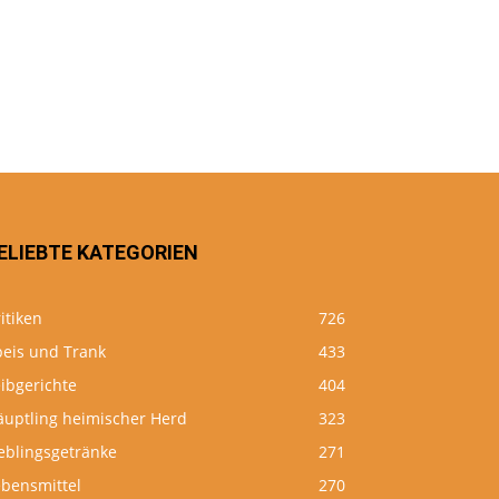
ELIEBTE KATEGORIEN
itiken
726
peis und Trank
433
ibgerichte
404
äuptling heimischer Herd
323
eblingsgetränke
271
ebensmittel
270