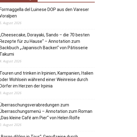
Formaggella del Luinese DOP aus den Vareser
Voralpen
5. August 2026
„Cheesecake, Dorayaki, Sando – die 70 besten
Rezepte für zu Hause“ – Annotation zum
Backbuch „Japanisch Backen“ von Pâtisserie
Takumi
4. August 2026
Touren und trinken in Irpinien, Kampanien, Italien
oder Wohlsein während einer Weinreise durch
Dörfer im Herzen der Irpinia
3. August 2026
Überraschungsverabredungen zum
Überraschungsmenü – Annotation zum Roman
„Das kleine Café am Pier“ von Helen Rolfe
2. August 2026
„Borgo diVino in Tour“: Genußreise durch