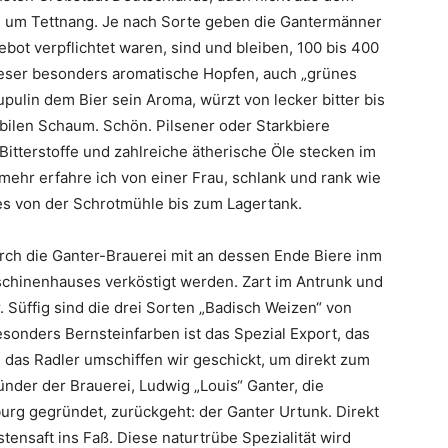
 um Tettnang. Je nach Sorte geben die Gantermänner
bot verpflichtet waren, sind und bleiben, 100 bis 400
ieser besonders aromatische Hopfen, auch „grünes
upulin dem Bier sein Aroma, würzt von lecker bitter bis
abilen Schaum. Schön. Pilsener oder Starkbiere
Bitterstoffe und zahlreiche ätherische Öle stecken im
mehr erfahre ich von einer Frau, schlank und rank wie
es von der Schrotmühle bis zum Lagertank.
ch die Ganter-Brauerei mit an dessen Ende Biere inm
chinenhauses verköstigt werden. Zart im Antrunk und
 Süffig sind die drei Sorten „Badisch Weizen“ von
Besonders Bernsteinfarben ist das Spezial Export, das
d das Radler umschiffen wir geschickt, um direkt zum
nder der Brauerei, Ludwig „Louis“ Ganter, die
urg gegründet, zurückgeht: der Ganter Urtunk. Direkt
tensaft ins Faß. Diese naturtrübe Spezialität wird