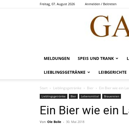
Freitag, 07. August 2026
Anmelden / Beitreten
MELDUNGEN
SPEIS UND TRANK
LIEBLINGSGETRÄNKE
LEIBGERICHTE
Start
Lieblingsgetränke
Bier
Ein Bier wie ein L
Lieblingsgetränke
Bier
Lebensmittel
Brauereien
Ein Bier wie ein 
Von
Ole Bolle
-
30. Mai 2018