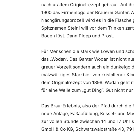
nach uraltem Originalrezept gebraut. Auf ih
1900 das Firmenlogo der Brauerei Ganter. A
Nachgärungsprozeß wird es in die Flasche g
Spitznamen Steini will vor dem Trinken zar
Boden löst. Dann Plopp und Prost.
Für Menschen die stark wie Löwen und schar
das „Wodan“. Das Ganter Wodan ist nicht 
grauer Vorzeit sondern auch ein dunkelgold
malzwürziges Starkbier von kristallener Kla
dem Originalrezept von 1898. Wodan geht mit
für eine Weile zum „gut Ding“. Gut nicht nu
Das Brau-Erlebnis, also der Pfad durch die
neue Anlage, Faßabfüllung, Kessel- und Mas
zur vollen Stunde zwischen 14 und 17 Uhr st
GmbH & Co KG, Schwarzwaldstraße 43, 79117