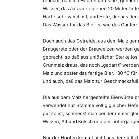
braucht, nämlich Hopfen und Malz, genannt 
Wasser, das aus vier eigenen 20 Meter tief
Härte sehr weich ist, und Hefe, die aus d
Das Wasser für das Bier ist wie das Ganter:
Doch auch das Getreide, aus dem Malz gem
Braugerste oder der Brauweizen werden ge
gebracht, so daß aus unlöslicher Stärke lös
Grünmalz draus, das noch „gedarrt“ werden
Malz und später das fertige Bier. “80 °C für
und auch, daß das Malz zur Geschmacksfülle
Die aus dem Malz hergestellte Bierwürze b
verwendet nur Stämme völlig gleicher Hefer
gut so ist, schmeckt man bei der immer gle
Weizen, Alt und Kölsch und der untergärige
Nur der Hopfen kommt nicht aus der südlic