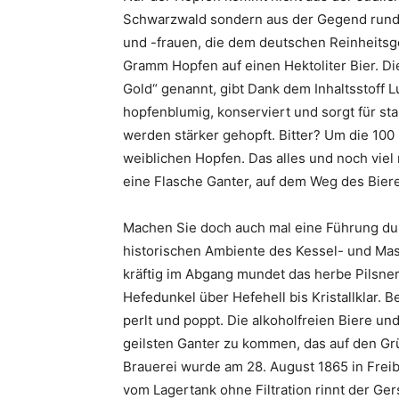
Schwarzwald sondern aus der Gegend rund
und -frauen, die dem deutschen Reinheitsge
Gramm Hopfen auf einen Hektoliter Bier. D
Gold“ genannt, gibt Dank dem Inhaltsstoff L
hopfenblumig, konserviert und sorgt für st
werden stärker gehopft. Bitter? Um die 100 
weiblichen Hopfen. Das alles und noch viel 
eine Flasche Ganter, auf dem Weg des Bier
Machen Sie doch auch mal eine Führung dur
historischen Ambiente des Kessel- und Mas
kräftig im Abgang mundet das herbe Pilsner.
Hefedunkel über Hefehell bis Kristallklar. 
perlt und poppt. Die alkoholfreien Biere un
geilsten Ganter zu kommen, das auf den Grü
Brauerei wurde am 28. August 1865 in Freib
vom Lagertank ohne Filtration rinnt der Gers