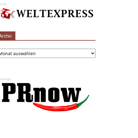
zeige
Archiv
chiv
Anzeige