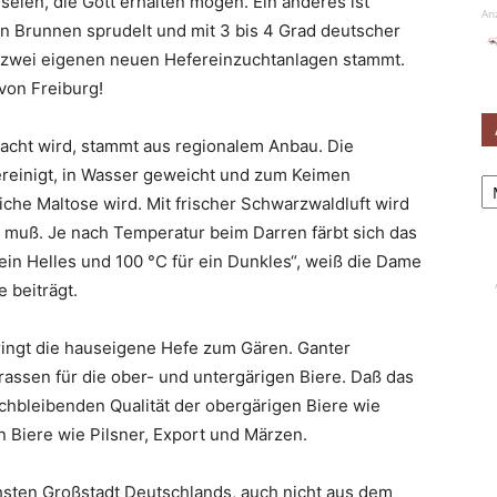
seien, die Gott erhalten mögen. Ein anderes ist
An
en Brunnen sprudelt und mit 3 bis 4 Grad deutscher
en zwei eigenen neuen Hefereinzuchtanlagen stammt.
 von Freiburg!
acht wird, stammt aus regionalem Anbau. Die
Ar
reinigt, in Wasser geweicht und zum Keimen
liche Maltose wird. Mit frischer Schwarzwaldluft wird
 muß. Je nach Temperatur beim Darren färbt sich das
 ein Helles und 100 °C für ein Dunkles“, weiß die Dame
 beiträgt.
ringt die hauseigene Hefe zum Gären. Ganter
assen für die ober- und untergärigen Biere. Daß das
ichbleibenden Qualität der obergärigen Biere wie
n Biere wie Pilsner, Export und Märzen.
hsten Großstadt Deutschlands, auch nicht aus dem