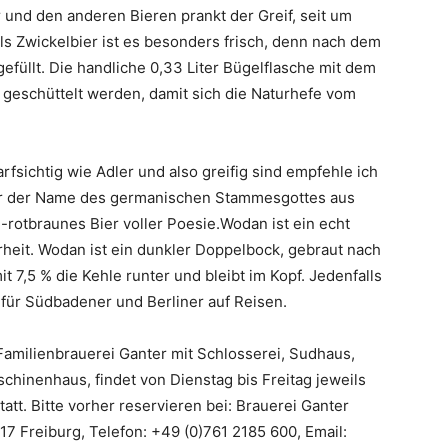
r und den anderen Bieren prankt der Greif, seit um
ls Zwickelbier ist es besonders frisch, denn nach dem
efüllt. Die handliche 0,33 Liter Bügelflasche mit dem
t geschüttelt werden, damit sich die Naturhefe vom
fsichtig wie Adler und also greifig sind empfehle ich
nur der Name des germanischen Stammesgottes aus
-rotbraunes Bier voller Poesie.Wodan ist ein echt
rheit. Wodan ist ein dunkler Doppelbock, gebraut nach
 7,5 % die Kehle runter und bleibt im Kopf. Jedenfalls
r für Südbadener und Berliner auf Reisen.
 Familienbrauerei Ganter mit Schlosserei, Sudhaus,
chinenhaus, findet von Dienstag bis Freitag jeweils
att. Bitte vorher reservieren bei: Brauerei Ganter
 Freiburg, Telefon: +49 (0)761 2185 600, Email: