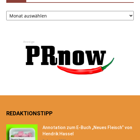
Archiv
Anzeige
REDAKTIONSTIPP
Annotation zum E-Buch „Neues Fleisch“ von
Hendrik Hassel