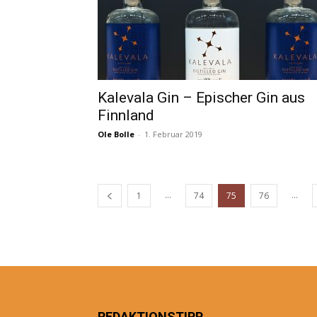
Kalevala Gin – Epischer Gin aus
Finnland
Ole Bolle
-
1. Februar 2019
...
...
1
74
75
76
REDAKTIONSTIPP