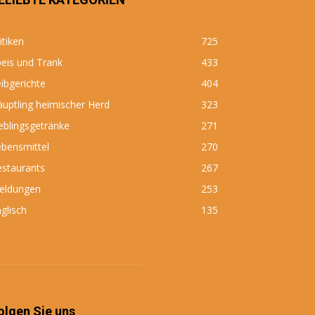
itiken
725
eis und Trank
433
ibgerichte
404
uptling heimischer Herd
323
eblingsgetränke
271
bensmittel
270
estaurants
267
eldungen
253
glisch
135
olgen Sie uns