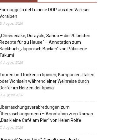
Formaggella del Luinese DOP aus den Vareser
Voralpen
5. August 2026
„Cheesecake, Dorayaki, Sando – die 70 besten
Rezepte für zu Hause“ – Annotation zum
Backbuch „Japanisch Backen“ von Pâtisserie
Takumi
4. August 2026
Touren und trinken in Irpinien, Kampanien, Italien
oder Wohlsein während einer Weinreise durch
Dörfer im Herzen der Irpinia
3. August 2026
Überraschungsverabredungen zum
Überraschungsmenü – Annotation zum Roman
„Das kleine Café am Pier“ von Helen Rolfe
2. August 2026
„Borgo diVino in Tour“: Genußreise durch