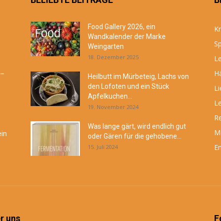
Food Gallery 2026, ein
Kr
Wandkalender der Marke
Sp
Weingarten
18. Dezember 2025
Le
Hä
 –
Heilbutt im Mürbeteig, Lachs von
den Lofoten und ein Stück
Li
Apfelkuchen...
Le
19. November 2024
R
Was lange gärt, wird endlich gut
M
ein
oder Gären für die gehobene...
En
15. Juli 2024
r uns
F