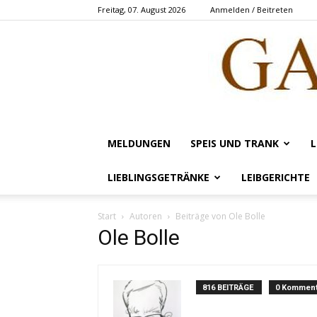
Freitag, 07. August 2026
Anmelden / Beitreten
MELDUNGEN
SPEIS UND TRANK
L
LIEBLINGSGETRÄNKE
LEIBGERICHTE
Start
Autoren
Beiträge von Ole Bolle
Ole Bolle
816 BEITRÄGE
0 Komment