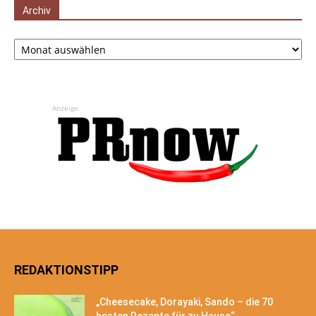
Archiv
Archiv
Anzeige
REDAKTIONSTIPP
„Cheesecake, Dorayaki, Sando – die 70