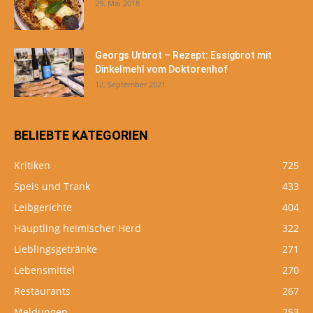
29. Mai 2018
Georgs Urbrot – Rezept: Essigbrot mit
Dinkelmehl vom Doktorenhof
12. September 2021
BELIEBTE KATEGORIEN
Kritiken
725
Speis und Trank
433
Leibgerichte
404
Häuptling heimischer Herd
322
Lieblingsgetränke
271
Lebensmittel
270
Restaurants
267
Meldungen
253