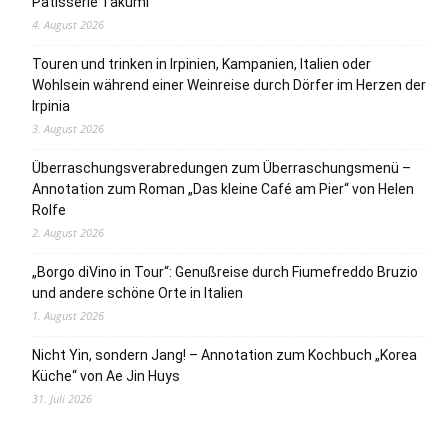
Pâtisserie Takumi
4. August 2026
Touren und trinken in Irpinien, Kampanien, Italien oder
Wohlsein während einer Weinreise durch Dörfer im Herzen der
Irpinia
3. August 2026
Überraschungsverabredungen zum Überraschungsmenü –
Annotation zum Roman „Das kleine Café am Pier“ von Helen
Rolfe
2. August 2026
„Borgo diVino in Tour“: Genußreise durch Fiumefreddo Bruzio
und andere schöne Orte in Italien
1. August 2026
Nicht Yin, sondern Jang! – Annotation zum Kochbuch „Korea
Küche“ von Ae Jin Huys
31. Juli 2026