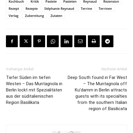
Kochbuch
Kritik
Pastete
Pasteten
Reynaud
Rezension
Rezept
Rezepte
Stéphanie Reynaud
Terrine
Terrinen
Verlag
Zubereitung
Zutaten
Vorheriger Artikel
Nächster Artikel
Tiefer Süden im tiefen
Deep South found in Far West
Westen – Das Muntagnola in
– The Muntagnola off
Berlin lockt mit Spezialitäten
Ku’damm in Berlin attracts
aus der süditalienischen
guests with its specialties
Region Basilikata
from the southern Italian
region of Basilicata