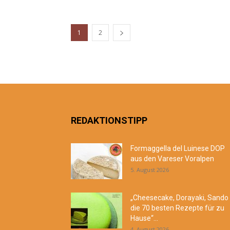
1
2
REDAKTIONSTIPP
Formaggella del Luinese DOP
aus den Vareser Voralpen
5. August 2026
„Cheesecake, Dorayaki, Sando
die 70 besten Rezepte für zu
Hause“...
4. August 2026