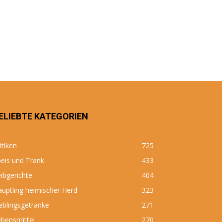
ELIEBTE KATEGORIEN
itiken
725
eis und Trank
433
ibgerichte
404
uptling heimischer Herd
323
eblingsgetränke
271
bensmittel
270