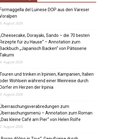
Formaggella del Luinese DOP aus den Vareser
Voralpen
5. August 2026
„Cheesecake, Dorayaki, Sando – die 70 besten
Rezepte für zu Hause“ – Annotation zum
Backbuch „Japanisch Backen“ von Pâtisserie
Takumi
4. August 2026
Touren und trinken in Irpinien, Kampanien, Italien
oder Wohlsein während einer Weinreise durch
Dörfer im Herzen der Irpinia
3. August 2026
Überraschungsverabredungen zum
Überraschungsmenü – Annotation zum Roman
„Das kleine Café am Pier“ von Helen Rolfe
2. August 2026
„Borgo diVino in Tour“: Genußreise durch