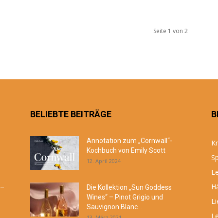
Seite 1 von 2
BELIEBTE BEITRÄGE
B
Annotation zum „Cornwall“-
Kr
Kochbuch von Emily Scott
Sp
12. April 2024
Le
Hä
 –
Die Kollektion „Sun Goddess
Wines“ – Pinot Grigio und
Li
Sauvignon Blanc...
Le
13. März 2021