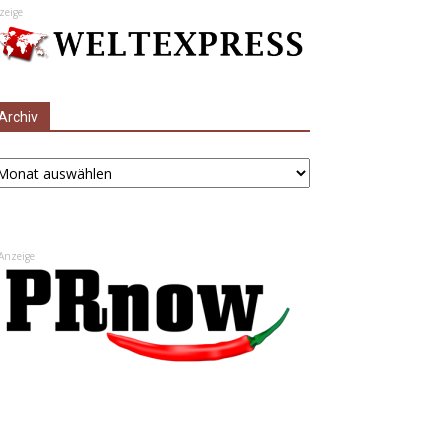
zeige
Archiv
chiv
Anzeige