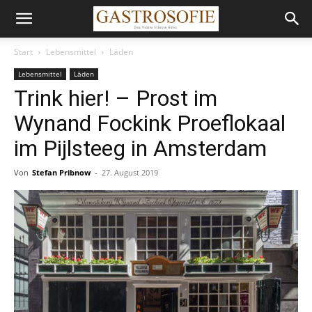
Start
Lebensmittel
Läden
Lebensmittel
Läden
Trink hier! – Prost im
Wynand Fockink Proeflokaal
im Pijlsteeg in Amsterdam
Von
Stefan Pribnow
-
27. August 2019