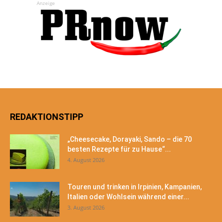
Anzeige
REDAKTIONSTIPP
„Cheesecake, Dorayaki, Sando – die 70
besten Rezepte für zu Hause“...
4. August 2026
Touren und trinken in Irpinien, Kampanien,
Italien oder Wohlsein während einer...
3. August 2026