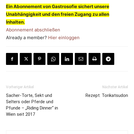
Ein Abonnement von Gastrosofie sichert unsere
Unabhängigkeit und den freien Zugang zu allen
Inhalten.
Abonnement abschließen
Already a member?
Hier einloggen
Vorheriger Artikel
Nächster Artikel
Sacher-Torte, Sekt und
Rezept: Torikatsudon
Selters oder Pferde und
Pfunde – „Riding Dinner“ in
Wien seit 2017