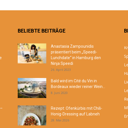
BELIEBTE BEITRÄGE
B
Anastasia Zampounidis
Kr
präsentiert beim „Speedi-
Sp
e
Lunchdate“ in Hamburg den
Ninja Speedi
Le
26. April 2023
Hä
Bald wird im Cité du Vin in
Li
Bordeaux wieder reiner Wein...
Le
8. Juni 2020
R
M
 –
Rezept: Ofenkürbis mit Chili-
Honig-Dressing auf Labneh
En
28. Mai 2026