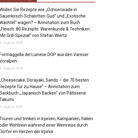
Wollen Sie Rezepte wie „Ochsenwade in
Sauerkirsch-Schalotten-Sud“ und „Exotische
Wachtel“ wagen? – Annotation zum Buch
„Fleisch. 80 Rezepte. Warenkunde & Techniken.
Mit Grill-Spezial“ von Stefan Wiertz
6. August 2026
Formaggella del Luinese DOP aus den Vareser
Voralpen
5. August 2026
„Cheesecake, Dorayaki, Sando – die 70 besten
Rezepte für zu Hause“ – Annotation zum
Backbuch „Japanisch Backen“ von Pâtisserie
Takumi
4. August 2026
Touren und trinken in Irpinien, Kampanien, Italien
oder Wohlsein während einer Weinreise durch
Dörfer im Herzen der Irpinia