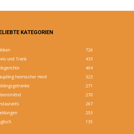
ELIEBTE KATEGORIEN
itiken
726
eis und Trank
433
ibgerichte
404
uptling heimischer Herd
323
eblingsgetränke
271
bensmittel
270
estaurants
267
eldungen
253
glisch
135