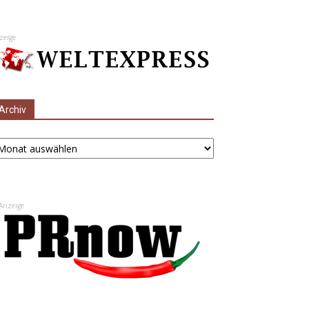
zeige
Archiv
chiv
Anzeige