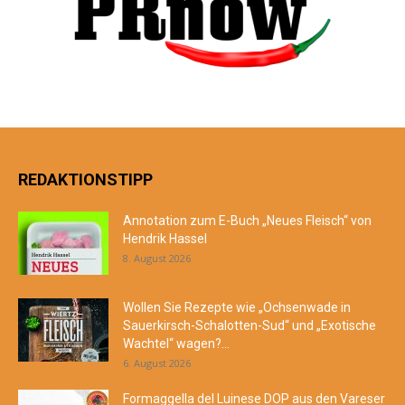
REDAKTIONSTIPP
Annotation zum E-Buch „Neues Fleisch“ von
Hendrik Hassel
8. August 2026
Wollen Sie Rezepte wie „Ochsenwade in
Sauerkirsch-Schalotten-Sud“ und „Exotische
Wachtel“ wagen?...
6. August 2026
Formaggella del Luinese DOP aus den Vareser