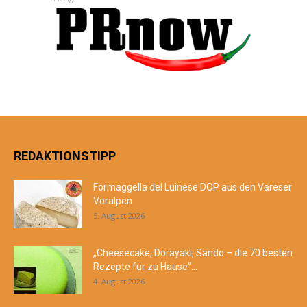
REDAKTIONSTIPP
Formaggella del Luinese DOP aus den Vareser
Voralpen
5. August 2026
„Cheesecake, Dorayaki, Sando – die 70 besten
Rezepte für zu Hause“...
4. August 2026