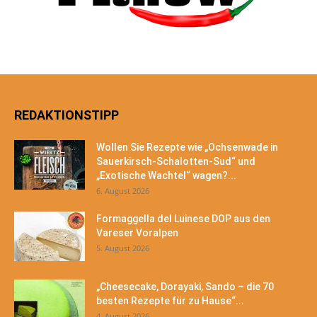
REDAKTIONSTIPP
Wollen Sie Rezepte wie „Ochsenwade in
Sauerkirsch-Schalotten-Sud“ und
„Exotische Wachtel“ wagen?...
6. August 2026
Formaggella del Luinese DOP aus den
Vareser Voralpen
5. August 2026
„Cheesecake, Dorayaki, Sando – die 70
besten Rezepte für zu Hause“...
4. August 2026