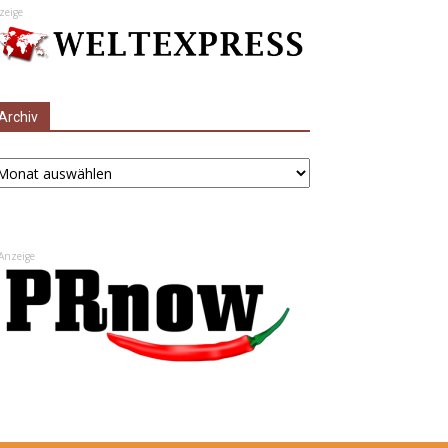
zeige
Archiv
chiv
Anzeige