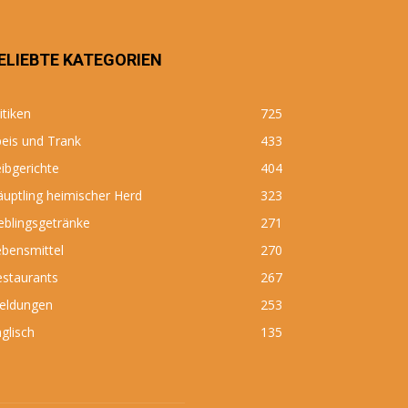
ELIEBTE KATEGORIEN
itiken
725
eis und Trank
433
ibgerichte
404
uptling heimischer Herd
323
eblingsgetränke
271
bensmittel
270
estaurants
267
eldungen
253
glisch
135