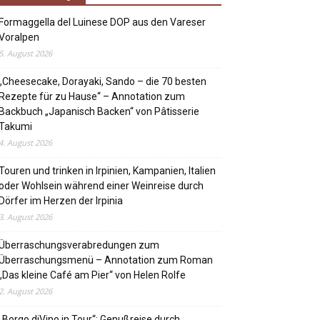
Formaggella del Luinese DOP aus den Vareser
Voralpen
5. August 2026
„Cheesecake, Dorayaki, Sando – die 70 besten
Rezepte für zu Hause“ – Annotation zum
Backbuch „Japanisch Backen“ von Pâtisserie
Takumi
4. August 2026
Touren und trinken in Irpinien, Kampanien, Italien
oder Wohlsein während einer Weinreise durch
Dörfer im Herzen der Irpinia
3. August 2026
Überraschungsverabredungen zum
Überraschungsmenü – Annotation zum Roman
„Das kleine Café am Pier“ von Helen Rolfe
2. August 2026
„Borgo diVino in Tour“: Genußreise durch