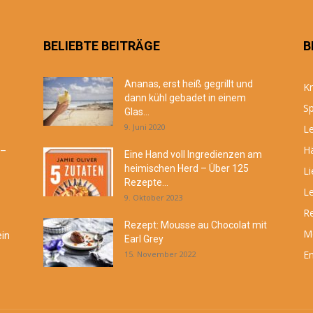
BELIEBTE BEITRÄGE
B
Ananas, erst heiß gegrillt und
Kr
dann kühl gebadet in einem
Sp
Glas...
9. Juni 2020
Le
Hä
 –
Eine Hand voll Ingredienzen am
heimischen Herd – Über 125
Li
Rezepte...
Le
9. Oktober 2023
R
Rezept: Mousse au Chocolat mit
M
ein
Earl Grey
En
15. November 2022