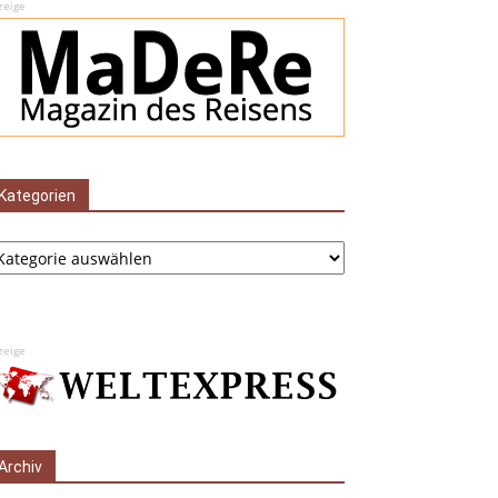
zeige
Kategorien
tegorien
zeige
Archiv