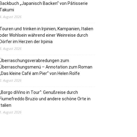
Backbuch „Japanisch Backen“ von Pâtisserie
Takumi
4. August 2026
Touren und trinken in Irpinien, Kampanien, Italien
oder Wohlsein während einer Weinreise durch
Dörfer im Herzen der Irpinia
3. August 2026
Überraschungsverabredungen zum
Überraschungsmenü – Annotation zum Roman
„Das kleine Café am Pier“ von Helen Rolfe
2. August 2026
„Borgo diVino in Tour“: Genußreise durch
Fiumefreddo Bruzio und andere schöne Orte in
Italien
1. August 2026