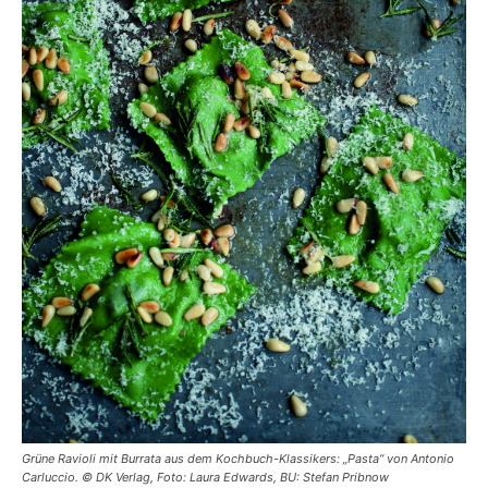
Grüne Ravioli mit Burrata aus dem Kochbuch-Klassikers: „Pasta“ von Antonio
Carluccio. © DK Verlag, Foto: Laura Edwards, BU: Stefan Pribnow