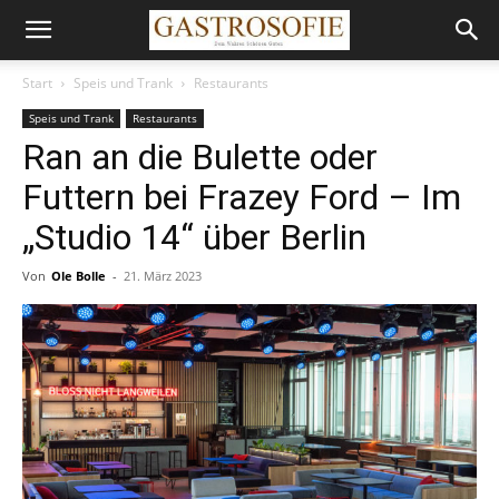
Start
Speis und Trank
Restaurants
Speis und Trank
Restaurants
Ran an die Bulette oder
Futtern bei Frazey Ford – Im
„Studio 14“ über Berlin
Von
Ole Bolle
-
21. März 2023