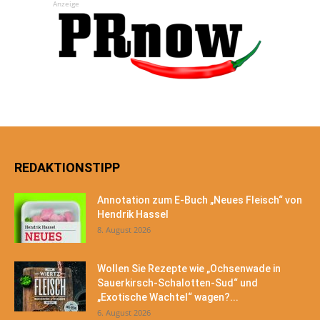
Anzeige
REDAKTIONSTIPP
Annotation zum E-Buch „Neues Fleisch“ von
Hendrik Hassel
8. August 2026
Wollen Sie Rezepte wie „Ochsenwade in
Sauerkirsch-Schalotten-Sud“ und
„Exotische Wachtel“ wagen?...
6. August 2026