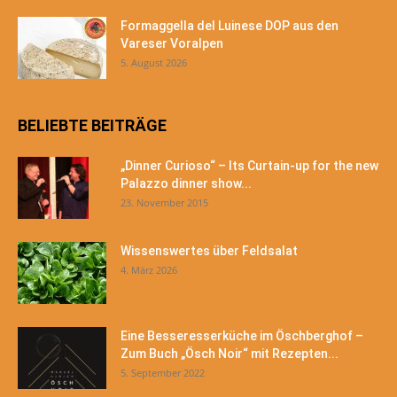
Formaggella del Luinese DOP aus den
Vareser Voralpen
5. August 2026
BELIEBTE BEITRÄGE
„Dinner Curioso“ – Its Curtain-up for the new
Palazzo dinner show...
23. November 2015
Wissenswertes über Feldsalat
4. März 2026
Eine Besseresserküche im Öschberghof –
Zum Buch „Ösch Noir“ mit Rezepten...
5. September 2022