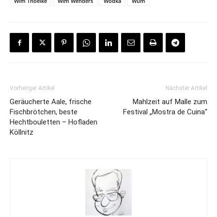
Wim Thoelke
Wim Wenders
Wodka
Wum
Vorheriger Artikel
Nächster Artikel
Geräucherte Aale, frische
Mahlzeit auf Malle zum
Fischbrötchen, beste
Festival „Mostra de Cuina“
Hechtbouletten – Hofladen
Köllnitz