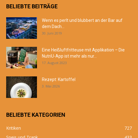
BELIEBTE BEITRÄGE
Wenn es perlt und blubbert an der Bar auf
dem Dach...
30. Juni 2019
Eine Heißluftfritteuse mit Applikation – Die
NutriU-App ist mehr als nur...
17. August 2023
Rezept: Kartoffel
3. Mai 2026
BELIEBTE KATEGORIEN
Kritiken
727
Speis und Trank
433