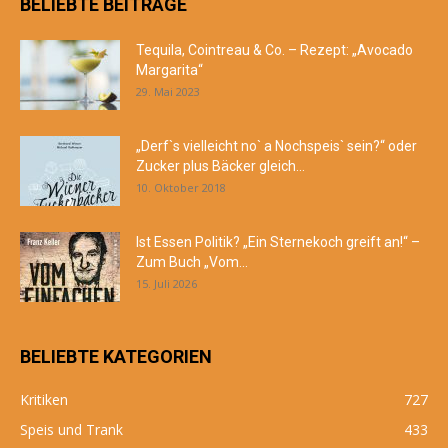
BELIEBTE BEITRÄGE
Tequila, Cointreau & Co. – Rezept: „Avocado
Margarita“
29. Mai 2023
„Derf`s vielleicht no` a Nochspeis` sein?“ oder
Zucker plus Bäcker gleich...
10. Oktober 2018
Ist Essen Politik? „Ein Sternekoch greift an!“ –
Zum Buch „Vom...
15. Juli 2026
BELIEBTE KATEGORIEN
Kritiken
727
Speis und Trank
433