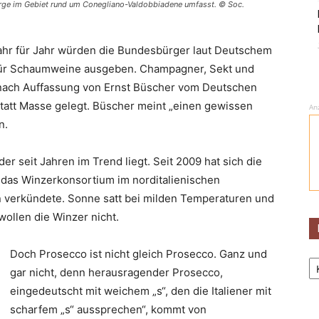
erge im Gebiet rund um Conegliano-Valdobbiadene umfasst. © Soc.
. Jahr für Jahr würden die Bundesbürger laut Deutschem
o für Schaumweine ausgeben. Champagner, Sekt und
 nach Auffassung von Ernst Büscher vom Deutschen
statt Masse gelegt. Büscher meint „einen gewissen
An
n.
r seit Jahren im Trend liegt. Seit 2009 hat sich die
 das Winzerkonsortium im norditalienischen
n verkündete. Sonne satt bei milden Temperaturen und
ollen die Winzer nicht.
Doch Prosecco ist nicht gleich Prosecco. Ganz und
Ka
gar nicht, denn herausragender Prosecco,
eingedeutscht mit weichem „s“, den die Italiener mit
scharfem „s“ aussprechen“, kommt von