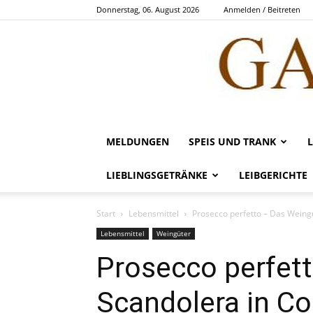
Donnerstag, 06. August 2026
Anmelden / Beitreten
MELDUNGEN
SPEIS UND TRANK
LIEBLINGSGETRÄNKE
LEIBGERICHTE
Start
Lebensmittel
Prosecco perfetto – Das Weing
Lebensmittel
Weingüter
Prosecco perfet
Scandolera in Co