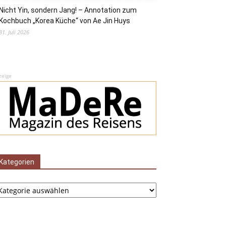
Nicht Yin, sondern Jang! – Annotation zum
Kochbuch „Korea Küche“ von Ae Jin Huys
31. Juli 2026
zeige
Kategorien
tegorien