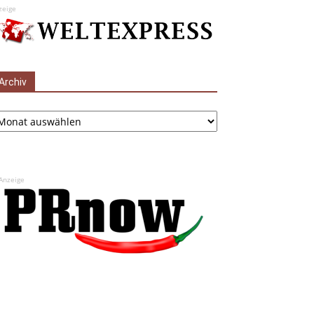
zeige
Archiv
chiv
Anzeige