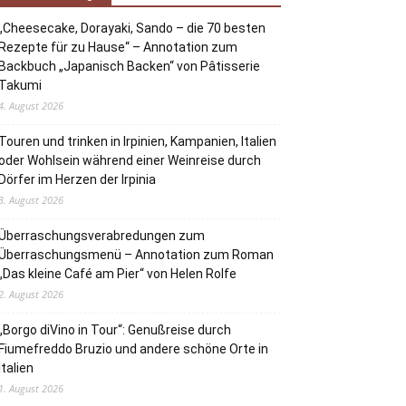
„Cheesecake, Dorayaki, Sando – die 70 besten
Rezepte für zu Hause“ – Annotation zum
Backbuch „Japanisch Backen“ von Pâtisserie
Takumi
4. August 2026
Touren und trinken in Irpinien, Kampanien, Italien
oder Wohlsein während einer Weinreise durch
Dörfer im Herzen der Irpinia
3. August 2026
Überraschungsverabredungen zum
Überraschungsmenü – Annotation zum Roman
„Das kleine Café am Pier“ von Helen Rolfe
2. August 2026
„Borgo diVino in Tour“: Genußreise durch
Fiumefreddo Bruzio und andere schöne Orte in
Italien
1. August 2026