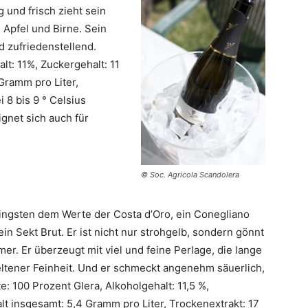
 und frisch zieht sein
 Apfel und Birne. Sein
zufriedenstellend.
lt: 11%, Zuckergehalt: 11
Gramm pro Liter,
i 8 bis 9 ° Celsius
gnet sich auch für
© Soc. Agricola Scandolera
eringsten dem Werte der Costa d’Oro, ein Conegliano
 Sekt Brut. Er ist nicht nur strohgelb, sondern gönnt
r. Er überzeugt mit viel und feine Perlage, die lange
eltener Feinheit. Und er schmeckt angenehm säuerlich,
: 100 Prozent Glera, Alkoholgehalt: 11,5 %,
lt insgesamt: 5,4 Gramm pro Liter, Trockenextrakt: 17