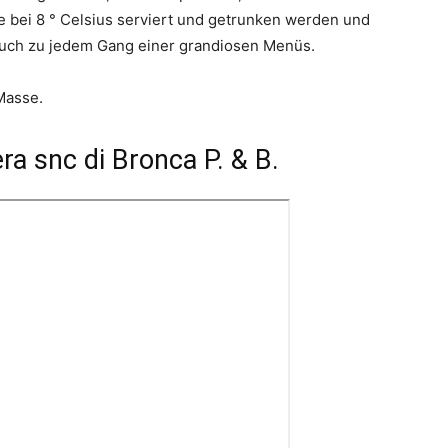
te bei 8 ° Celsius serviert und getrunken werden und
auch zu jedem Gang einer grandiosen Menüs.
Masse.
ra snc di Bronca P. & B.