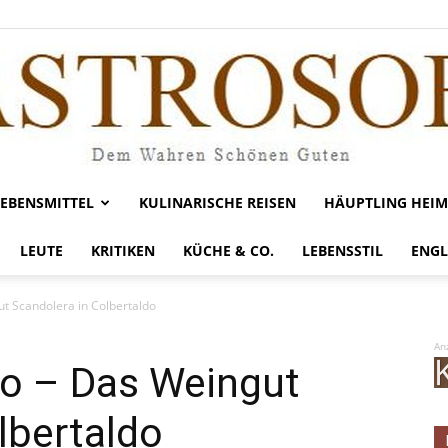
LEBENSMITTEL
KULINARISCHE REISEN
HÄUPTLING HEIM
Gastrosofie
LEUTE
KRITIKEN
KÜCHE & CO.
LEBENSSTIL
ENGL
ut Scandolera in Colbertaldo
An
to – Das Weingut
lbertaldo