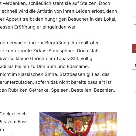
t verdenken, schließlich steht sie auf Stelzen. Doch
 schnell wird die Artistin von ihren Leiden erlöst, denn
An
er Appetit treibt den hungrigen Besucher in das Lokal,
essen Eröffnung er eingeladen war.
nen erwartet ihn zur Begrüßung ein knallroter
e kunterbunte Zirkus-Atmosphäre. Doch statt
verse kleine Gerichte im Tapas-Stil. Völlig
Ar
sadillas bis hin zu Dim Sum und Edamame.
 nicht im klassischen Sinne. Stattdessen gilt es, das
unterzuladen, sofern das nicht bereits passiert ist.
den Rubriken Getränke, Speisen, Bestellen, Bezahlen.
Cocktail sich
Pils vom Fass
em