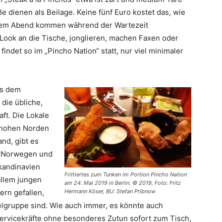
 dienen als Beilage. Keine fünf Euro kostet das, wie
esem Abend kommen während der Wartezeit
-Look an die Tische, jonglieren, machen Faxen oder
ndet so im „Pincho Nation“ statt, nur viel minimaler
us dem
die übliche,
ft. Die Lokale
m hohen Norden
nd, gibt es
d, Norwegen und
kandinavien
Frittiertes zum Tunken im Portion Pincho Nation
allem jungen
am 24. Mai 2019 in Berlin. © 2019, Foto: Fritz
Hermann Köser, BU: Stefan Pribnow
ern gefallen,
elgruppe sind. Wie auch immer, es könnte auch
Servicekräfte ohne besonderes Zutun sofort zum Tisch,