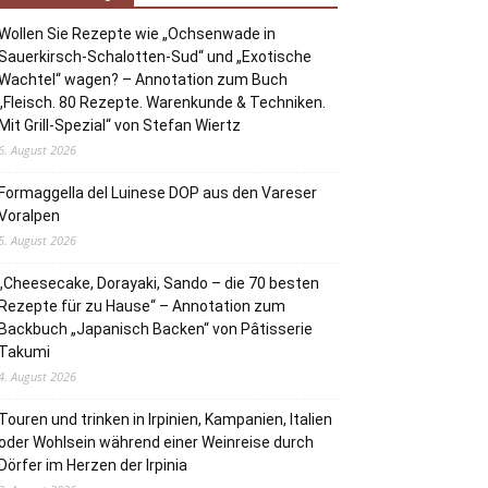
Wollen Sie Rezepte wie „Ochsenwade in
Sauerkirsch-Schalotten-Sud“ und „Exotische
Wachtel“ wagen? – Annotation zum Buch
„Fleisch. 80 Rezepte. Warenkunde & Techniken.
Mit Grill-Spezial“ von Stefan Wiertz
6. August 2026
Formaggella del Luinese DOP aus den Vareser
Voralpen
5. August 2026
„Cheesecake, Dorayaki, Sando – die 70 besten
Rezepte für zu Hause“ – Annotation zum
Backbuch „Japanisch Backen“ von Pâtisserie
Takumi
4. August 2026
Touren und trinken in Irpinien, Kampanien, Italien
oder Wohlsein während einer Weinreise durch
Dörfer im Herzen der Irpinia