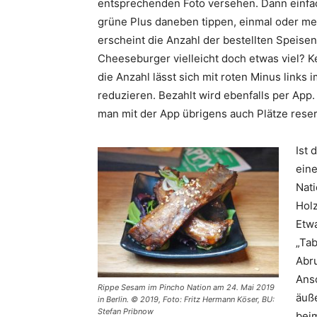
entsprechenden Foto versehen. Dann einfa
grüne Plus daneben tippen, einmal oder me
erscheint die Anzahl der bestellten Speisen
Cheeseburger vielleicht doch etwas viel? K
die Anzahl lässt sich mit roten Minus links i
reduzieren. Bezahlt wird ebenfalls per App
man mit der App übrigens auch Plätze reser
Ist 
eine
Nat
Holz
Etwa
„Tab
Abru
Anso
Rippe Sesam im Pincho Nation am 24. Mai 2019
äuße
in Berlin. © 2019, Foto: Fritz Hermann Köser, BU:
Stefan Pribnow
beim