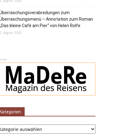
3. August 2026
Überraschungsverabredungen zum
Überraschungsmenü – Annotation zum Roman
„Das kleine Café am Pier“ von Helen Rolfe
2. August 2026
zeige
Kategorien
tegorien