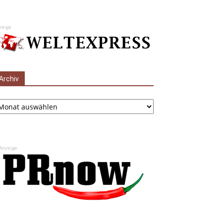
zeige
Archiv
chiv
Anzeige