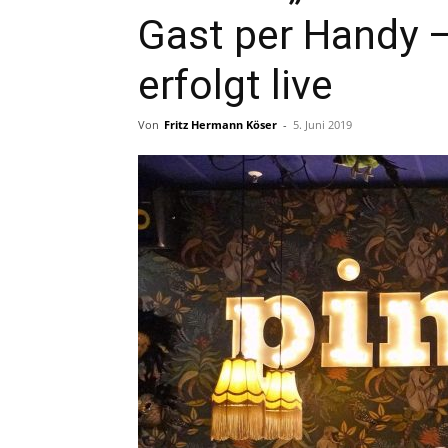
Gast per Handy 
erfolgt live
Von
Fritz Hermann Köser
-
5. Juni 2019