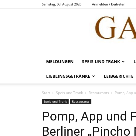
Samstag, 08. August 2026
Anmelden / Beitreten
MELDUNGEN
SPEIS UND TRANK
LIEBLINGSGETRÄNKE
LEIBGERICHTE
Start
Speis und Trank
Restaurants
Pomp, App un
Speis und Trank
Restaurants
Pomp, App und 
Berliner „Pincho 