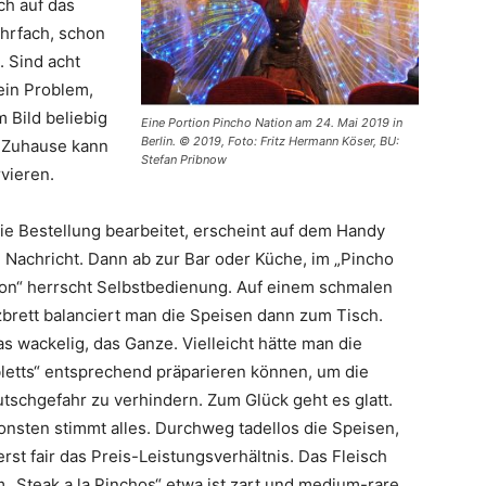
ch auf das
hrfach, schon
. Sind acht
ein Problem,
m Bild beliebig
Eine Portion Pincho Nation am 24. Mai 2019 in
Berlin. © 2019, Foto: Fritz Hermann Köser, BU:
. Zuhause kann
Stefan Pribnow
vieren.
die Bestellung bearbeitet, erscheint auf dem Handy
 Nachricht. Dann ab zur Bar oder Küche, im „Pincho
ion“ herrscht Selbstbedienung. Auf einem schmalen
brett balanciert man die Speisen dann zum Tisch.
s wackelig, das Ganze. Vielleicht hätte man die
letts“ entsprechend präparieren können, um die
tschgefahr zu verhindern. Zum Glück geht es glatt.
nsten stimmt alles. Durchweg tadellos die Speisen,
rst fair das Preis-Leistungsverhältnis. Das Fleisch
 „Steak a la Pinchos“ etwa ist zart und medium-rare