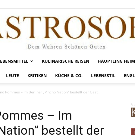
LEBENSMITTEL
KULINARISCHE REISEN
HÄUPTLING HEIM
Gastrosofie
LEUTE
KRITIKEN
KÜCHE & CO.
LEBENSSTIL
ENGL
d Pommes – Im Berliner „Pincho Nation“ bestellt der Gast...
An
Pommes – Im
Nation“ bestellt der