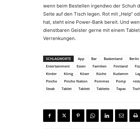
wenn beim Bestellen irgendwo der Schuh dr
Seite auf den Tisch legen. Rot mit „Help“ 
hat, steht eine Power-Bank bereit. Und we
dienstbaren Geister gerne mit einem Table
Verrenkungen.
SCHLAGWORTE
App
Bar
Baskenland
Berlin
Entertainment
Essen
Familien
Finnland
Fiz
Kinder
König
Köser
Küche
Kudamm
La
Pincho
Pincho Nation
Pommes
Pomp
rest
Steak
Tablet
Tablett
Tabletts
Tapas
Tisc