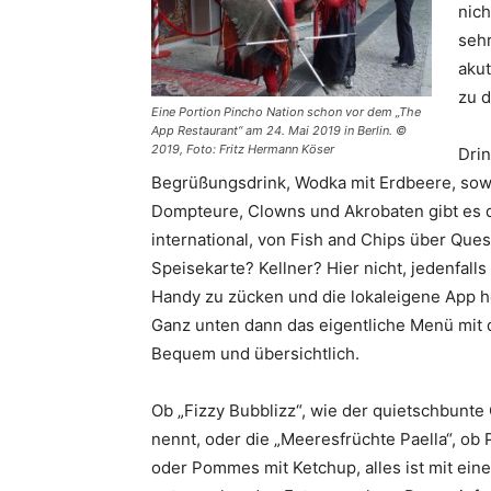
nich
sehr
akut
zu d
Eine Portion Pincho Nation schon vor dem „The
App Restaurant“ am 24. Mai 2019 in Berlin. ©
2019, Foto: Fritz Hermann Köser
Drin
Begrüßungsdrink, Wodka mit Erdbeere, sowi
Dompteure, Clowns und Akrobaten gibt es di
international, von Fish and Chips über Que
Speisekarte? Kellner? Hier nicht, jedenfalls
Handy zu zücken und die lokaleigene App her
Ganz unten dann das eigentliche Menü mit 
Bequem und übersichtlich.
Ob „Fizzy Bubblizz“, wie der quietschbunte 
nennt, oder die „Meeresfrüchte Paella“, ob 
oder Pommes mit Ketchup, alles ist mit ein