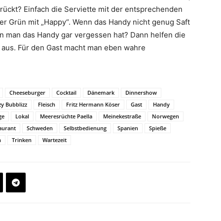
ückt? Einfach die Serviette mit der entsprechenden
oder Grün mit „Happy“. Wenn das Handy nicht genug Saft
nn man das Handy gar vergessen hat? Dann helfen die
t aus. Für den Gast macht man eben wahre
Cheeseburger
Cocktail
Dänemark
Dinnershow
zy Bubblizz
Fleisch
Fritz Hermann Köser
Gast
Handy
ge
Lokal
Meeresrüchte Paella
Meinekestraße
Norwegen
aurant
Schweden
Selbstbedienung
Spanien
Spieße
h
Trinken
Wartezeit