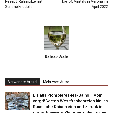
Rezept: Rahmpilze mit
Die 54. Vinitaly in Verona im
Semmelknödeln
April 2022
Rainer Wein
Verwandte Artikel
Mehr vom Autor
Eis aus Plombières-les-Bains – Vom
vergrößerten Westfrankenreich hin ins
Russische Kaiserreich und zurück in
die zerkleinerte Kleindeutsche Lösung