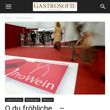
Start
Lebensmittel
Lebensmittel
Meldungen
Messen
O du fröhliche… –