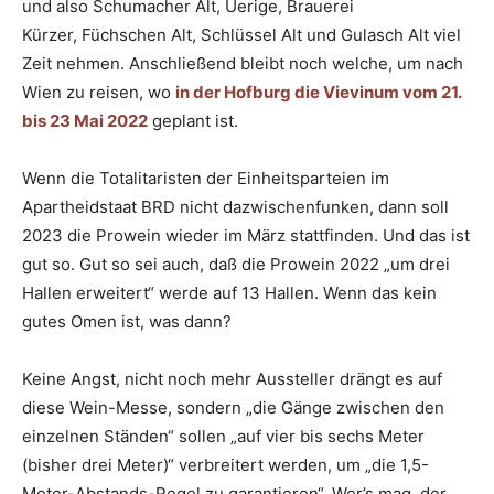
und also Schumacher Alt, Uerige, Brauerei
Kürzer, Füchschen Alt, Schlüssel Alt und Gulasch Alt viel
Zeit nehmen. Anschließend bleibt noch welche, um nach
Wien zu reisen, wo
in der Hofburg die Vievinum vom 21.
bis 23 Mai 2022
geplant ist.
Wenn die Totalitaristen der Einheitsparteien im
Apartheidstaat BRD nicht dazwischenfunken, dann soll
2023 die Prowein wieder im März stattfinden. Und das ist
gut so. Gut so sei auch, daß die Prowein 2022 „um drei
Hallen erweitert“ werde auf 13 Hallen. Wenn das kein
gutes Omen ist, was dann?
Keine Angst, nicht noch mehr Aussteller drängt es auf
diese Wein-Messe, sondern „die Gänge zwischen den
einzelnen Ständen“ sollen „auf vier bis sechs Meter
(bisher drei Meter)“ verbreitert werden, um „die 1,5-
Meter-Abstands-Regel zu garantieren“. Wer’s mag, der