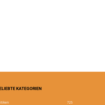
ELIEBTE KATEGORIEN
itiken
725