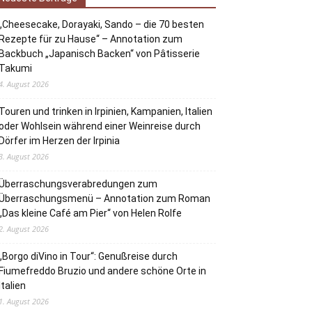
„Cheesecake, Dorayaki, Sando – die 70 besten
Rezepte für zu Hause“ – Annotation zum
Backbuch „Japanisch Backen“ von Pâtisserie
Takumi
4. August 2026
Touren und trinken in Irpinien, Kampanien, Italien
oder Wohlsein während einer Weinreise durch
Dörfer im Herzen der Irpinia
3. August 2026
Überraschungsverabredungen zum
Überraschungsmenü – Annotation zum Roman
„Das kleine Café am Pier“ von Helen Rolfe
2. August 2026
„Borgo diVino in Tour“: Genußreise durch
Fiumefreddo Bruzio und andere schöne Orte in
Italien
1. August 2026