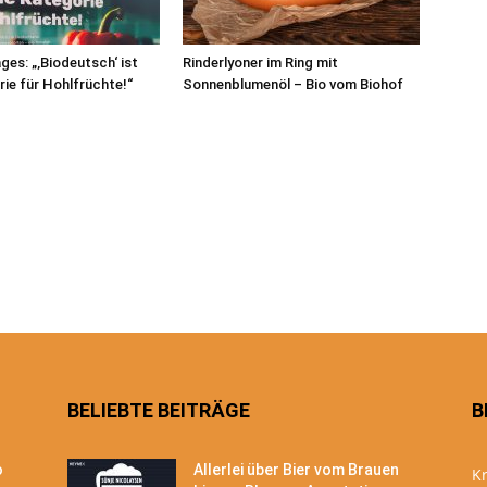
ges: „‚Biodeutsch‘ ist
Rinderlyoner im Ring mit
rie für Hohlfrüchte!“
Sonnenblumenöl – Bio vom Biohof
BELIEBTE BEITRÄGE
B
o
Allerlei über Bier vom Brauen
Kr