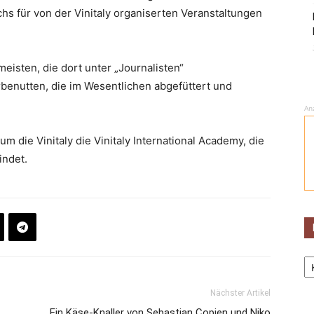
hs für von der Vinitaly organiserten Veranstaltungen
meisten, die dort unter „Journalisten“
benutten, die im Wesentlichen abgefüttert und
An
m die Vinitaly die Vinitaly International Academy, die
indet.
Ka
Nächster Artikel
Ein Käse-Knaller von Sebastian Copien und Niko