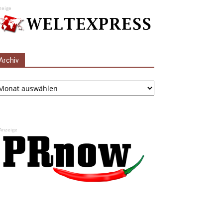
zeige
Archiv
chiv
Anzeige