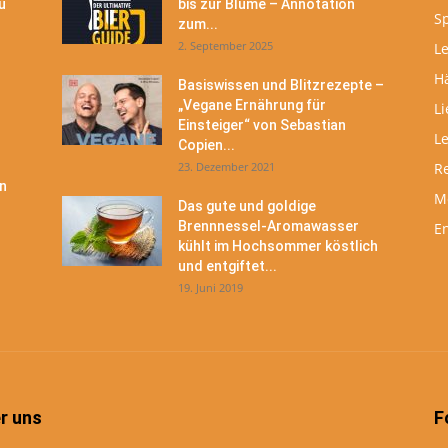
u
bis zur Blume – Annotation
S
zum...
2. September 2025
Le
H
Basiswissen und Blitzrezepte –
„Vegane Ernährung für
Li
Einsteiger“ von Sebastian
L
Copien...
23. Dezember 2021
R
n
M
Das gute und goldige
Brennnessel-Aromawasser
En
kühlt im Hochsommer köstlich
und entgiftet...
19. Juni 2019
r uns
F