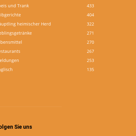
peis und Trank
433
ibgerichte
404
äuptling heimischer Herd
322
eblingsgetränke
271
ebensmittel
270
estaurants
267
eldungen
253
glisch
135
olgen Sie uns