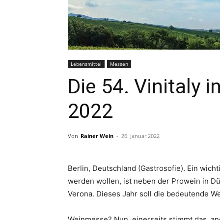
Lebensmittel
Messen
Die 54. Vinitaly 
2022
Von
Rainer Wein
-
26. Januar 2022
Berlin, Deutschland (Gastrosofie). Ein wich
werden wollen, ist neben der Prowein in Düs
Verona. Dieses Jahr soll die bedeutende We
Weinmesse? Nun, einerseits stimmt das, and