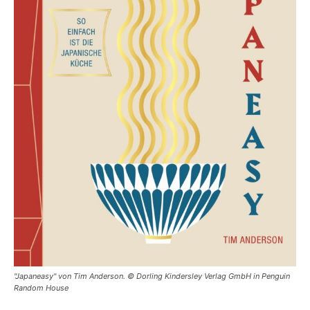
"Japaneasy" von Tim Anderson. © Dorling Kindersley Verlag GmbH in Penguin
Random House