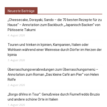
Neueste Beiträge
„Cheesecake, Dorayaki, Sando – die 70 besten Rezepte für zu
Hause“ – Annotation zum Backbuch „Japanisch Backen“ von
Pâtisserie Takumi
4. August 2026
Touren und trinken in Irpinien, Kampanien, Italien oder
Wohlsein während einer Weinreise durch Dörfer im Herzen der
Irpinia
3. August 2026
Überraschungsverabredungen zum Überraschungsmenü –
Annotation zum Roman „Das kleine Café am Pier“ von Helen
Rolfe
2. August 2026
„Borgo diVino in Tour“: Genußreise durch Fiumefreddo Bruzio
und andere schöne Orte in Italien
1. August 2026