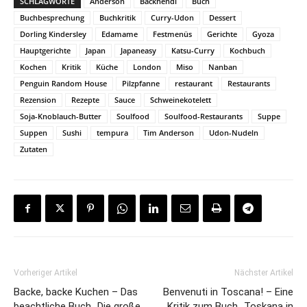
SCHLAGWORTE
Anderson
Backhendl
Buch
Buchbesprechung
Buchkritik
Curry-Udon
Dessert
Dorling Kindersley
Edamame
Festmenüs
Gerichte
Gyoza
Hauptgerichte
Japan
Japaneasy
Katsu-Curry
Kochbuch
Kochen
Kritik
Küche
London
Miso
Nanban
Penguin Random House
Pilzpfanne
restaurant
Restaurants
Rezension
Rezepte
Sauce
Schweinekotelett
Soja-Knoblauch-Butter
Soulfood
Soulfood-Restaurants
Suppe
Suppen
Sushi
tempura
Tim Anderson
Udon-Nudeln
Zutaten
Vorheriger Artikel
Nächster Artikel
Backe, backe Kuchen – Das
Benvenuti in Toscana! – Eine
beachtliche Buch „Die große
Kritik zum Buch „Toskana in