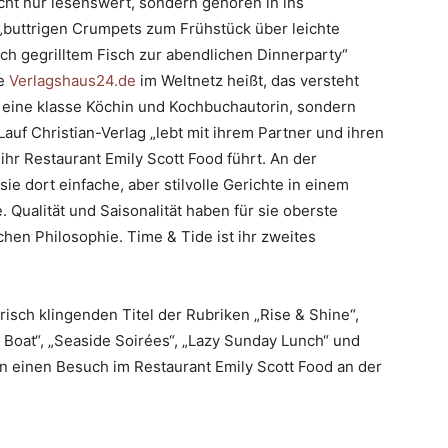
cht nur lesenswert, sondern gehören in ins
buttrigen Crumpets zum Frühstück über leichte
isch gegrilltem Fisch zur abendlichen Dinnerparty“
te
Verlagshaus24.de
im Weltnetz heißt, das versteht
ur eine klasse Köchin und Kochbuchautorin, sondern
auf Christian-Verlag „lebt mit ihrem Partner und ihren
hr Restaurant Emily Scott Food führt. An der
e dort einfache, aber stilvolle Gerichte in einem
ualität und Saisonalität haben für sie oberste
schen Philosophie. Time & Tide ist ihr zweites
isch klingenden Titel der Rubriken „Rise & Shine“,
 Boat“, „Seaside Soirées“, „Lazy Sunday Lunch“ und
en einen Besuch im Restaurant Emily Scott Food an der