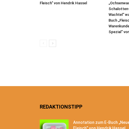
Fleisch“ von Hendrik Hassel
„Ochsenwad
Schalotten
Wachtel“ w
Buch „Fleis
Warenkunde 
Spezial“ von
REDAKTIONSTIPP
Annotation zum E-Buch „Neu
Fleisch“ von Hendrik Hassel