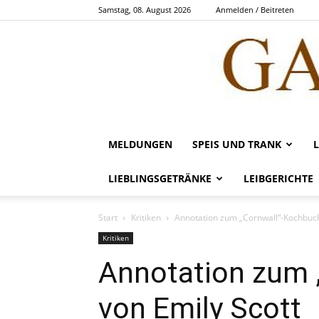
Samstag, 08. August 2026
Anmelden / Beitreten
MELDUNGEN
SPEIS UND TRANK
LIEBLINGSGETRÄNKE
LEIBGERICHTE
Start
Kritiken
Annotation zum „Cornwall“-Kochbuch
Kritiken
Annotation zum 
von Emily Scott