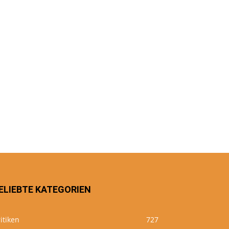
ELIEBTE KATEGORIEN
itiken
727