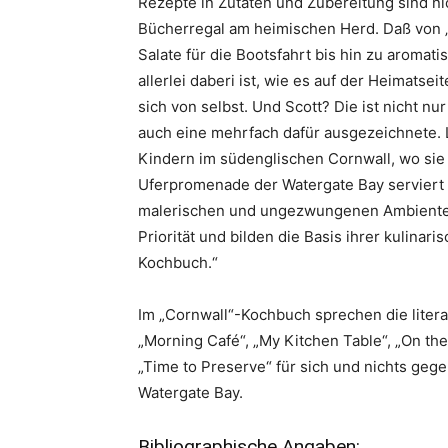
Rezepte in Zutaten und Zubereitung sind ni
Bücherregal am heimischen Herd. Daß von „
Salate für die Bootsfahrt bis hin zu aromat
allerlei daberi ist, wie es auf der Heimatsei
sich von selbst. Und Scott? Die ist nicht n
auch eine mehrfach dafür ausgezeichnete. L
Kindern im südenglischen Cornwall, wo sie i
Uferpromenade der Watergate Bay serviert si
malerischen und ungezwungenen Ambiente. Q
Priorität und bilden die Basis ihrer kulinari
Kochbuch.“
Im „Cornwall“-Kochbuch sprechen die literar
„Morning Café“, „My Kitchen Table“, „On the
„Time to Preserve“ für sich und nichts geg
Watergate Bay.
Bibliographische Angaben: