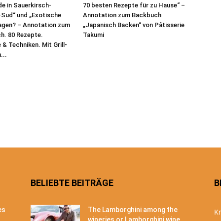
e in Sauerkirsch-
70 besten Rezepte für zu Hause“ –
-Sud“ und „Exotische
Annotation zum Backbuch
agen? – Annotation zum
„Japanisch Backen“ von Pâtisserie
ch. 80 Rezepte.
Takumi
& Techniken. Mit Grill-
...
BELIEBTE BEITRÄGE
B
es
The Lamborghini among the
Kr
wineries or Lamborghini wine