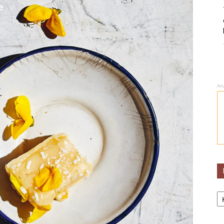
An
Ka