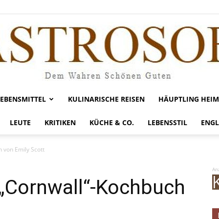
LEBENSMITTEL
KULINARISCHE REISEN
HÄUPTLING HEIM
Gastrosofie
LEUTE
KRITIKEN
KÜCHE & CO.
LEBENSSTIL
ENGL
 von Emily Scott
An
„Cornwall“-Kochbuch