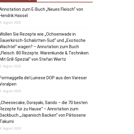
Annotation zum E-Buch „Neues Fleisch“ von
Hendrik Hassel
8. August 2026
Wollen Sie Rezepte wie „Ochsenwade in
Sauerkirsch-Schalotten-Sud“ und „Exotische
Wachtel“ wagen? – Annotation zum Buch
„Fleisch. 80 Rezepte. Warenkunde & Techniken.
Mit Grill-Spezial“ von Stefan Wiertz
6. August 2026
Formaggella del Luinese DOP aus den Vareser
Voralpen
5. August 2026
„Cheesecake, Dorayaki, Sando – die 70 besten
Rezepte für zu Hause“ – Annotation zum
Backbuch „Japanisch Backen“ von Pâtisserie
Takumi
4. August 2026