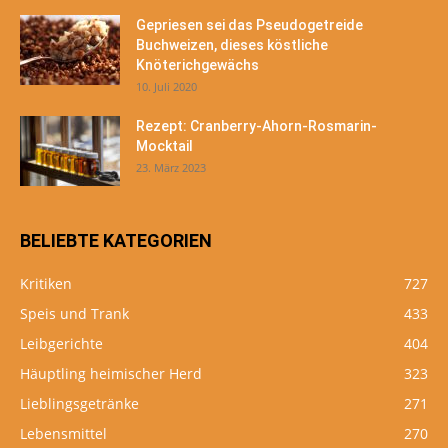
Gepriesen sei das Pseudogetreide
Buchweizen, dieses köstliche
Knöterichgewächs
10. Juli 2020
Rezept: Cranberry-Ahorn-Rosmarin-
Mocktail
23. März 2023
BELIEBTE KATEGORIEN
Kritiken
727
Speis und Trank
433
Leibgerichte
404
Häuptling heimischer Herd
323
Lieblingsgetränke
271
Lebensmittel
270