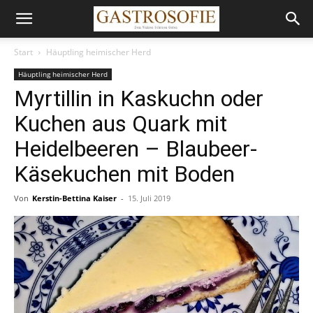
Start
Häuptling heimischer Herd
Häuptling heimischer Herd
Myrtillin in Kaskuchn oder
Kuchen aus Quark mit
Heidelbeeren – Blaubeer-
Käsekuchen mit Boden
Von
Kerstin-Bettina Kaiser
-
15. Juli 2019