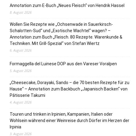
Annotation zum E-Buch „Neues Fleisch“ von Hendrik Hassel
8. August 2026
Wollen Sie Rezepte wie „Ochsenwade in Sauerkirsch-
Schalotten-Sud“ und „Exotische Wachtel“ wagen? –
Annotation zum Buch „Fleisch. 80 Rezepte. Warenkunde &
Techniken. Mit Grill-Spezial“ von Stefan Wiertz
6. August 2026
Formaggella del Luinese DOP aus den Vareser Voralpen
5. August 2026
„Cheesecake, Dorayaki, Sando – die 70 besten Rezepte für zu
Hause“ – Annotation zum Backbuch „Japanisch Backen“ von
Pâtisserie Takumi
4. August 2026
Touren und trinken in Irpinien, Kampanien, Italien oder
Wohlsein während einer Weinreise durch Dörfer im Herzen der
Irpinia
3. August 2026