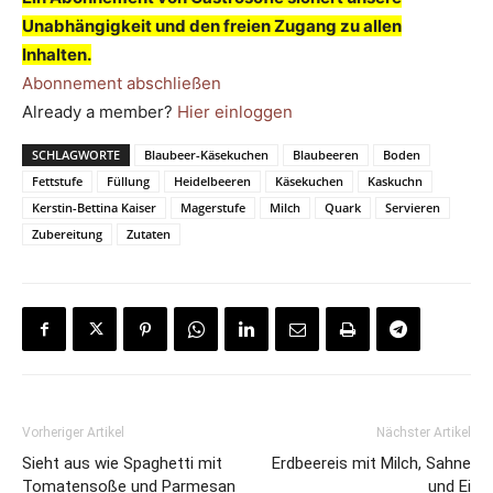
Unabhängigkeit und den freien Zugang zu allen
Inhalten.
Abonnement abschließen
Already a member?
Hier einloggen
SCHLAGWORTE
Blaubeer-Käsekuchen
Blaubeeren
Boden
Fettstufe
Füllung
Heidelbeeren
Käsekuchen
Kaskuchn
Kerstin-Bettina Kaiser
Magerstufe
Milch
Quark
Servieren
Zubereitung
Zutaten
Vorheriger Artikel
Nächster Artikel
Sieht aus wie Spaghetti mit
Erdbeereis mit Milch, Sahne
Tomatensoße und Parmesan
und Ei