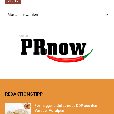
Archiv
Archiv
Anzeige
REDAKTIONSTIPP
Formaggella del Luinese DOP aus den
Vareser Voralpen