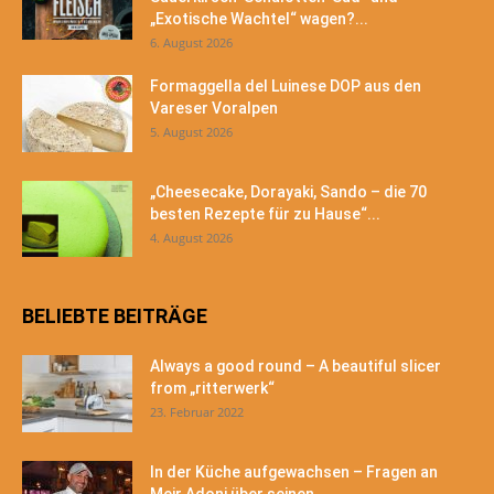
„Exotische Wachtel“ wagen?...
6. August 2026
Formaggella del Luinese DOP aus den
Vareser Voralpen
5. August 2026
„Cheesecake, Dorayaki, Sando – die 70
besten Rezepte für zu Hause“...
4. August 2026
BELIEBTE BEITRÄGE
Always a good round – A beautiful slicer
from „ritterwerk“
23. Februar 2022
In der Küche aufgewachsen – Fragen an