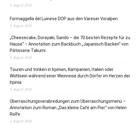
6. August 2026
Formaggella del Luinese DOP aus den Vareser Voralpen
5. August 2026
„Cheesecake, Dorayaki, Sando – die 70 besten Rezepte für zu
Hause“ – Annotation zum Backbuch „Japanisch Backen“ von
Pâtisserie Takumi
4. August 2026
Touren und trinken in Irpinien, Kampanien, Italien oder
Wohlsein während einer Weinreise durch Dörfer im Herzen der
Irpinia
3. August 2026
Überraschungsverabredungen zum Überraschungsmenü –
Annotation zum Roman „Das kleine Café am Pier“ von Helen
Rolfe
2. August 2026