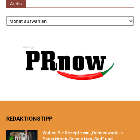
Archiv
Archiv
Anzeige
REDAKTIONSTIPP
Wollen Sie Rezepte wie „Ochsenwade in
Sauerkirsch-Schalotten-Sud“ und