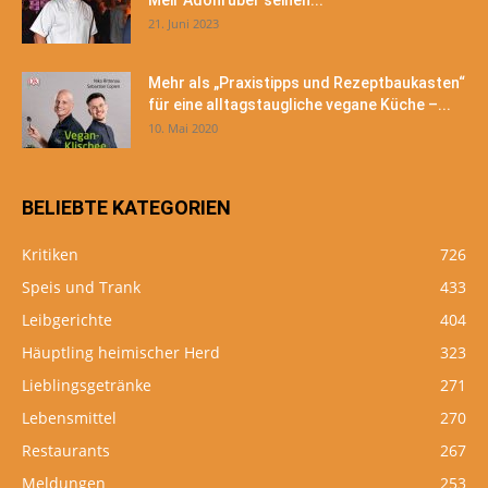
Meir Adoni über seinen...
21. Juni 2023
Mehr als „Praxistipps und Rezeptbaukasten“
für eine alltagstaugliche vegane Küche –...
10. Mai 2020
BELIEBTE KATEGORIEN
Kritiken
726
Speis und Trank
433
Leibgerichte
404
Häuptling heimischer Herd
323
Lieblingsgetränke
271
Lebensmittel
270
Restaurants
267
Meldungen
253