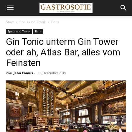
Start
Speis und Trank
Bars
Speis und Trank
Bars
Gin Tonic unterm Gin Tower
oder ah, Atlas Bar, alles vom
Feinsten
Von
Jean Camus
-
31. Dezember 2019