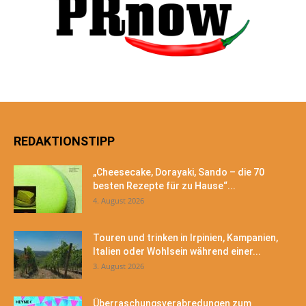
REDAKTIONSTIPP
„Cheesecake, Dorayaki, Sando – die 70
besten Rezepte für zu Hause“...
4. August 2026
Touren und trinken in Irpinien, Kampanien,
Italien oder Wohlsein während einer...
3. August 2026
Überraschungsverabredungen zum