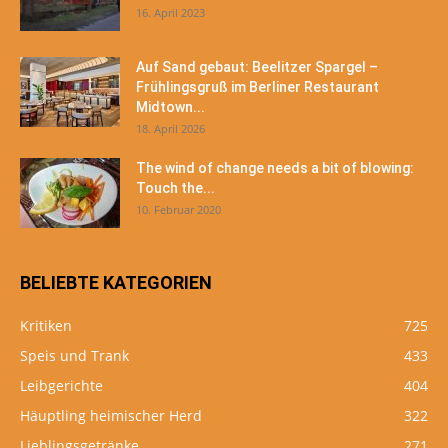
16. April 2023
Auf Sand gebaut: Beelitzer Spargel –
Frühlingsgruß im Berliner Restaurant
Midtown...
18. April 2026
The wind of change needs a bit of blowing:
Touch the...
10. Februar 2020
BELIEBTE KATEGORIEN
Kritiken
725
Speis und Trank
433
Leibgerichte
404
Häuptling heimischer Herd
322
Lieblingsgetränke
271