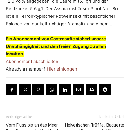
12.0 Vol% angegeben, die Säure mit5.1 g/l und der
Restzucker 5.6 g/l. Der Assmannshäuser Pinot Noir Brut
ist ein Terroir-typischer Rotweinsekt mit beachtlicher
Balance von dunkelfruchtiger Aromatik und einem…
Ein Abonnement von Gastrosofie sichert unsere
Unabhängigkeit und den freien Zugang zu allen
Inhalten.
Abonnement abschließen
Already a member?
Hier einloggen
Vorheriger Artikel
Nächster Artikel
Vom Fluss bis an das Meer –
Helvetischen Trüffel, Baguette