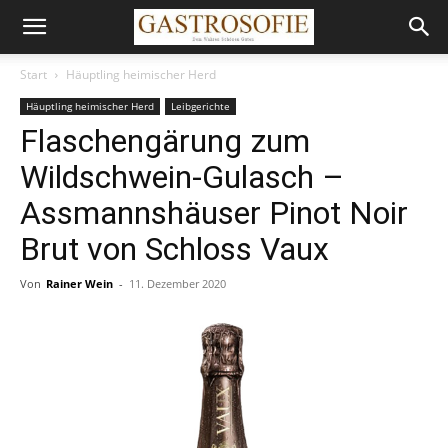
Start
Häuptling heimischer Herd
Häuptling heimischer Herd
Leibgerichte
Flaschengärung zum
Wildschwein-Gulasch –
Assmannshäuser Pinot Noir
Brut von Schloss Vaux
Von
Rainer Wein
-
11. Dezember 2020