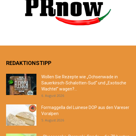
REDAKTIONSTIPP
Wollen Sie Rezepte wie „Ochsenwade in
Sauerkirsch-Schalotten-Sud“ und „Exotische
Wachtel“ wagen?...
6. August 2026
Formaggella del Luinese DOP aus den Vareser
Voralpen
5. August 2026