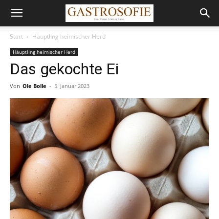
Start
Häuptling heimischer Herd
Häuptling heimischer Herd
Das gekochte Ei
Von
Ole Bolle
-
5. Januar 2023