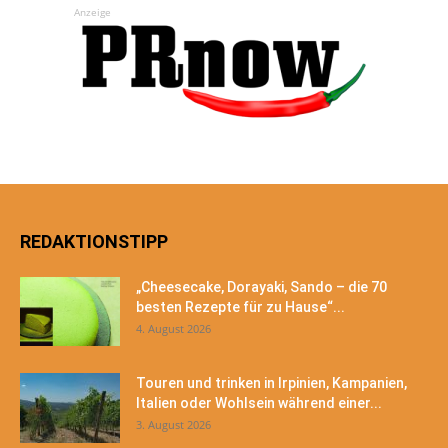
Anzeige
REDAKTIONSTIPP
„Cheesecake, Dorayaki, Sando – die 70
besten Rezepte für zu Hause“...
4. August 2026
Touren und trinken in Irpinien, Kampanien,
Italien oder Wohlsein während einer...
3. August 2026