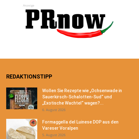
Anzeige
REDAKTIONSTIPP
Wollen Sie Rezepte wie „Ochsenwade in
Sauerkirsch-Schalotten-Sud“ und
„Exotische Wachtel“ wagen?...
6. August 2026
Formaggella del Luinese DOP aus den
Vareser Voralpen
5. August 2026