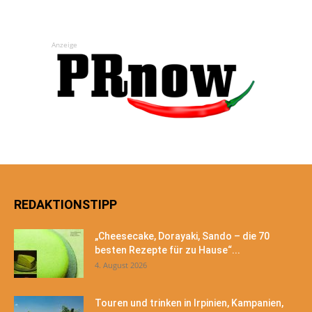
Anzeige
REDAKTIONSTIPP
„Cheesecake, Dorayaki, Sando – die 70
besten Rezepte für zu Hause“...
4. August 2026
Touren und trinken in Irpinien, Kampanien,