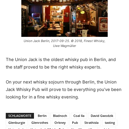
Union Jack Berlin, 2017-09-25. © 2018, Finest Whisky,
Uwe Wagmüller
The Union Jack is the oldest whisky pub in Berlin, and
the staff proved to be the right whisky experts.
On your next whisky sojourn through Berlin, the Union
Jack Whisky Pub will prove to be everything you’ve been
looking for in a fine whisky evening.
SCHLAGWORTE
Berlin
Bladnoch
Coal Ila
David Gwodzik
Glenburgie
Glenrothes
Orkney
Pub
Strathisla
tasting