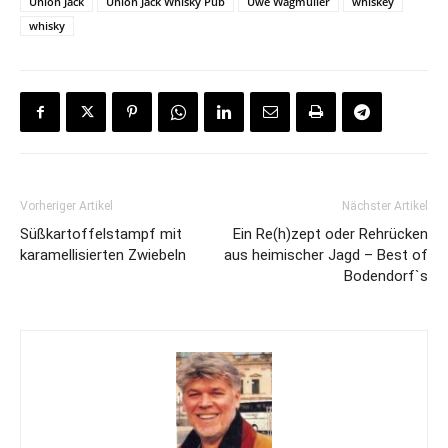
Union Jack
Union Jack Whisky Pub
Uwe Wagmüller
whiskey
whisky
Vorheriger Artikel
Nächster Artikel
Süßkartoffelstampf mit
Ein Re(h)zept oder Rehrücken
karamellisierten Zwiebeln
aus heimischer Jagd – Best of
Bodendorf`s