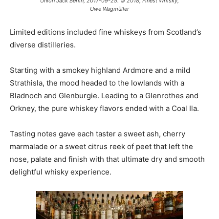
Union Jack Berlin, 2017-09-25. © 2018, Finest Whisky,
Uwe Wagmüller
Limited editions included fine whiskeys from Scotland’s
diverse distilleries.
Starting with a smokey highland Ardmore and a mild
Strathisla, the mood headed to the lowlands with a
Bladnoch and Glenburgie. Leading to a Glenrothes and
Orkney, the pure whiskey flavors ended with a Coal Ila.
Tasting notes gave each taster a sweet ash, cherry
marmalade or a sweet citrus reek of peet that left the
nose, palate and finish with that ultimate dry and smooth
delightful whisky experience.