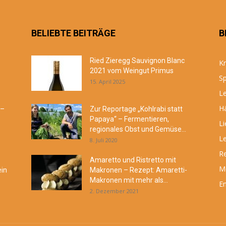
BELIEBTE BEITRÄGE
B
Ried Zieregg Sauvignon Blanc
Kr
2021 vom Weingut Primus
Sp
15. April 2025
Le
Hä
 –
Zur Reportage „Kohlrabi statt
Papaya“ – Fermentieren,
Li
regionales Obst und Gemüse...
Le
8. Juli 2020
R
Amaretto und Ristretto mit
M
ein
Makronen – Rezept: Amaretti-
Makronen mit mehr als...
En
2. Dezember 2021