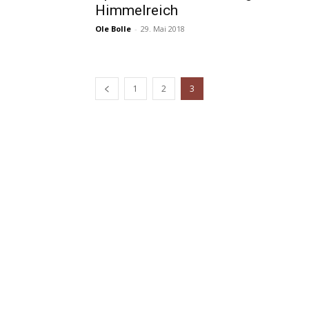
Himmelreich
Ole Bolle
-
29. Mai 2018
1
2
3