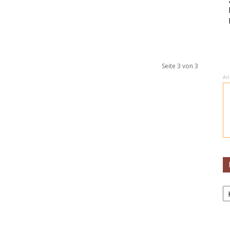
Seite 3 von 3
An
K