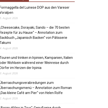
Formaggella del Luinese DOP aus den Vareser
Voralpen
5. August 2026
„Cheesecake, Dorayaki, Sando – die 70 besten
Rezepte für zu Hause“ – Annotation zum
Backbuch „Japanisch Backen“ von Pâtisserie
Takumi
4. August 2026
Touren und trinken in Irpinien, Kampanien, Italien
oder Wohlsein während einer Weinreise durch
Dörfer im Herzen der Irpinia
3. August 2026
Überraschungsverabredungen zum
Überraschungsmenü – Annotation zum Roman
„Das kleine Café am Pier“ von Helen Rolfe
2. August 2026
„Borgo diVino in Tour“: Genußreise durch