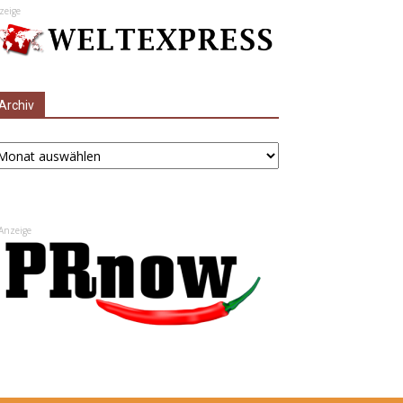
zeige
Archiv
chiv
Anzeige