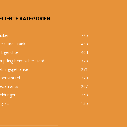
ELIEBTE KATEGORIEN
itiken
725
eis und Trank
433
ibgerichte
404
uptling heimischer Herd
323
eblingsgetränke
271
bensmittel
270
estaurants
267
eldungen
253
glisch
135