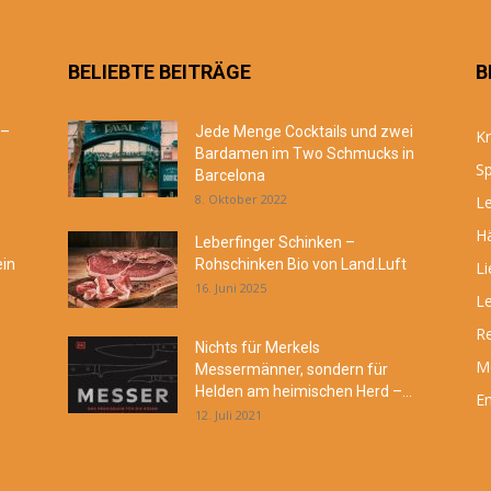
BELIEBTE BEITRÄGE
B
 –
Jede Menge Cocktails und zwei
Kr
Bardamen im Two Schmucks in
Sp
Barcelona
8. Oktober 2022
Le
Hä
Leberfinger Schinken –
ein
Rohschinken Bio von Land.Luft
Li
16. Juni 2025
Le
R
Nichts für Merkels
M
Messermänner, sondern für
Helden am heimischen Herd –...
En
12. Juli 2021