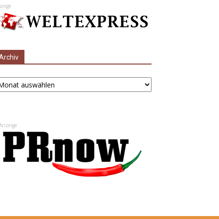
zeige
Archiv
chiv
Anzeige