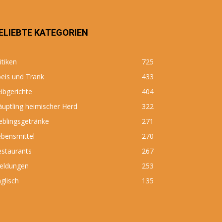
ELIEBTE KATEGORIEN
itiken
725
eis und Trank
433
ibgerichte
404
uptling heimischer Herd
322
eblingsgetränke
271
bensmittel
270
estaurants
267
eldungen
253
glisch
135