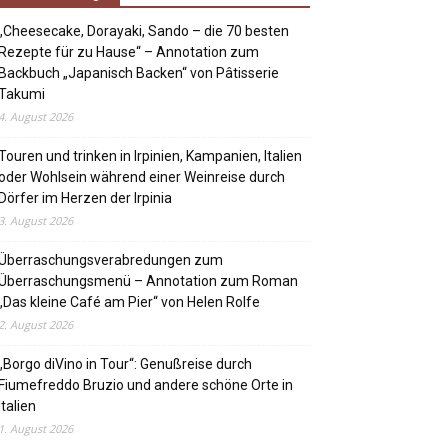
„Cheesecake, Dorayaki, Sando – die 70 besten
Rezepte für zu Hause“ – Annotation zum
Backbuch „Japanisch Backen“ von Pâtisserie
Takumi
4. August 2026
Touren und trinken in Irpinien, Kampanien, Italien
oder Wohlsein während einer Weinreise durch
Dörfer im Herzen der Irpinia
3. August 2026
Überraschungsverabredungen zum
Überraschungsmenü – Annotation zum Roman
„Das kleine Café am Pier“ von Helen Rolfe
2. August 2026
„Borgo diVino in Tour“: Genußreise durch
Fiumefreddo Bruzio und andere schöne Orte in
Italien
1. August 2026