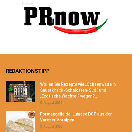
Anzeige
REDAKTIONSTIPP
Wollen Sie Rezepte wie „Ochsenwade in
Sauerkirsch-Schalotten-Sud“ und
„Exotische Wachtel“ wagen?...
6. August 2026
Formaggella del Luinese DOP aus den
Vareser Voralpen
5. August 2026