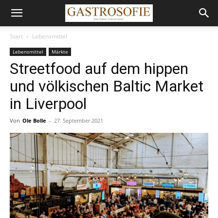
Start
Lebensmittel
Lebensmittel
Märkte
Streetfood auf dem hippen
und völkischen Baltic Market
in Liverpool
Von
Ole Bolle
-
27. September 2021