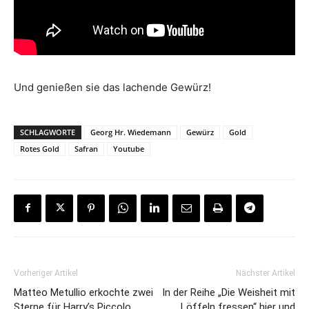
Und genießen sie das lachende Gewürz!
SCHLAGWORTE
Georg Hr. Wiedemann
Gewürz
Gold
Rotes Gold
Safran
Youtube
Vorheriger Artikel
Nächster Artikel
Matteo Metullio erkochte zwei
In der Reihe „Die Weisheit mit
Sterne für Harry’s Piccolo
Löffeln fressen“ hier und