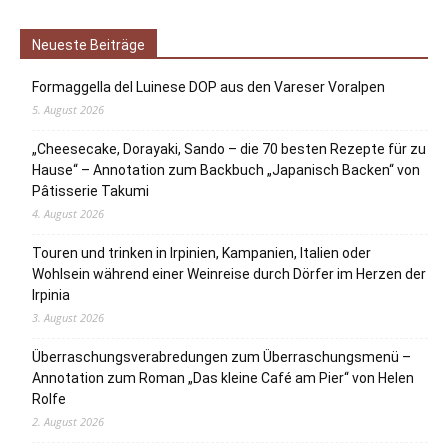
Neueste Beiträge
Formaggella del Luinese DOP aus den Vareser Voralpen
5. August 2026
„Cheesecake, Dorayaki, Sando – die 70 besten Rezepte für zu
Hause“ – Annotation zum Backbuch „Japanisch Backen“ von
Pâtisserie Takumi
4. August 2026
Touren und trinken in Irpinien, Kampanien, Italien oder
Wohlsein während einer Weinreise durch Dörfer im Herzen der
Irpinia
3. August 2026
Überraschungsverabredungen zum Überraschungsmenü –
Annotation zum Roman „Das kleine Café am Pier“ von Helen
Rolfe
2. August 2026